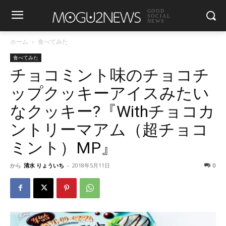
GOOD
SOCIAL
NEWS
ホーム
食べてみた
食べてみた
チョコミント味のチョコチ
ップクッキーアイスみたい
なクッキー?『Withチョコカ
ントリーマアム（超チョコ
ミント）MP』
から
清水 りょういち
-
2018年5月11日
0