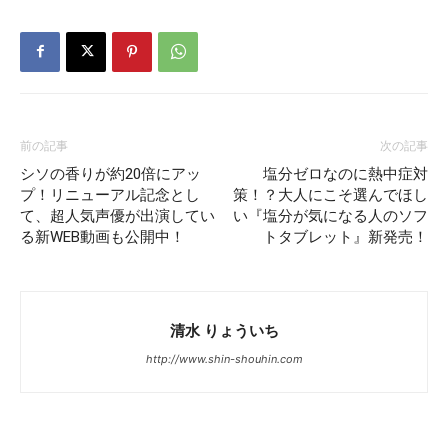
前の記事
次の記事
シソの香りが約20倍にアッ
塩分ゼロなのに熱中症対
プ！リニューアル記念とし
策！？大人にこそ選んでほし
て、超人気声優が出演してい
い『塩分が気になる人のソフ
る新WEB動画も公開中！
トタブレット』新発売！
清水 りょういち
http://www.shin-shouhin.com