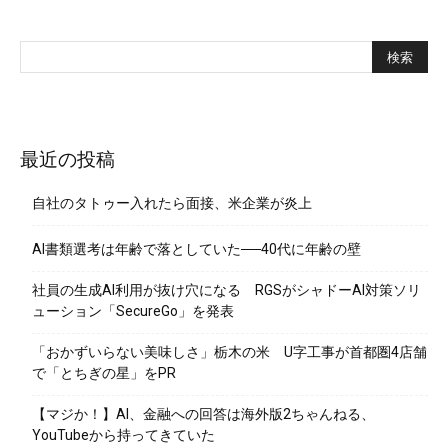
最近の投稿
自社のタトゥー入れたら面接、米企業が炎上
AI書類選考は年齢で落としていた──40代に年齢の壁
社員の生成AI利用が抜け穴になる RGSがシャドーAI対策ソリ
ューション「SecureGo」を発表
「おかずいらない美味しさ」栃木の米 U字工事が首都圏4店舗
で「とちぎの星」をPR
【マジか！】AI、金融への回答は海外版2ちゃんねる、
YouTubeから持ってきていた