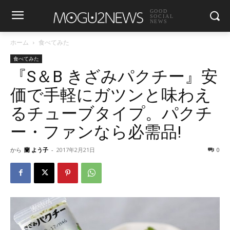
GOOD
SOCIAL
NEWS
ホーム
食べてみた
食べてみた
『S＆B きざみパクチー』安
価で手軽にガツンと味わえ
るチューブタイプ。パクチ
ー・ファンなら必需品!
から
蘭 よう子
-
2017年2月21日
0