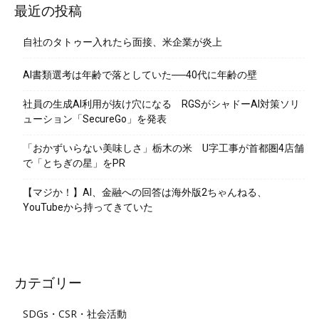
最近の投稿
自社のタトゥー入れたら面接、米企業が炎上
AI書類選考は年齢で落としていた──40代に年齢の壁
社員の生成AI利用が抜け穴になる RGSがシャドーAI対策ソリ
ューション「SecureGo」を発表
「おかずいらない美味しさ」栃木の米 U字工事が首都圏4店舗
で「とちぎの星」をPR
【マジか！】AI、金融への回答は海外版2ちゃんねる、
YouTubeから持ってきていた
カテゴリー
SDGs・CSR・社会活動