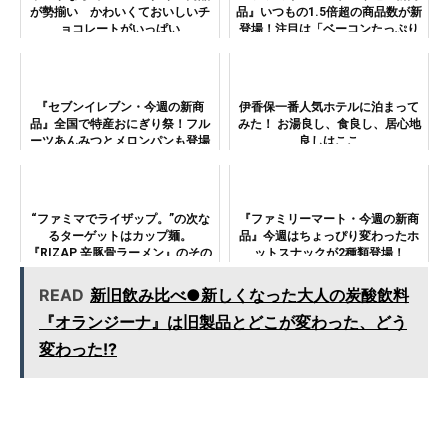
が勢揃い かわいくておいしいチ
品』いつもの1.5倍超の商品数が新
ョコレートがいっぱい
登場！注目は「ベーコンたっぷり
ファミマプレミアムピザまん」！
『セブンイレブン・今週の新商
伊香保一番人気ホテルに泊まって
品』全国で特産おにぎり祭！フル
みた！ お湯良し、食良し、居心地
ーツあんみつとメロンパンも登場
良しはここ
“ファミマでライザップ。”の次な
『ファミリーマート・今週の新商
るターゲットはカップ麺。
品』今週はちょっぴり変わったホ
『RIZAP 辛豚骨ラーメン』のその
ットスナックが2種類登場！
味わいは!?
READ
新旧飲み比べ●新しくなった大人の炭酸飲料
『オランジーナ』は旧製品とどこが変わった、どう
変わった!?