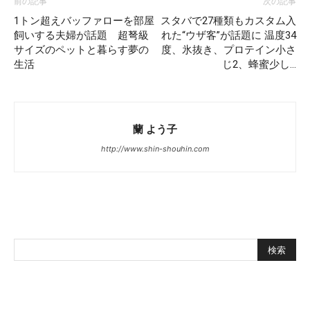
前の記事
次の記事
1トン超えバッファローを部屋
スタバで27種類もカスタム入
飼いする夫婦が話題 超弩級
れた“ウザ客”が話題に 温度34
サイズのペットと暮らす夢の
度、氷抜き、プロテイン小さ
生活
じ2、蜂蜜少し…
蘭 よう子
http://www.shin-shouhin.com