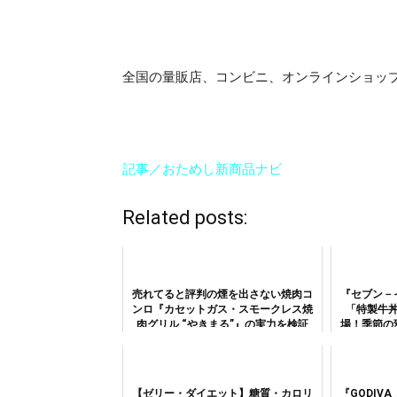
全国の量販店、コンビニ、オンラインショッ
記事／おためし新商品ナビ
Related posts:
売れてると評判の煙を出さない焼肉コ
『セブン－
ンロ『カセットガス・スモークレス焼
「特製牛
肉グリル “やきまる”』の実力を検証
場！季節の
ナ
【ゼリー・ダイエット】糖質・カロリ
『GODIV