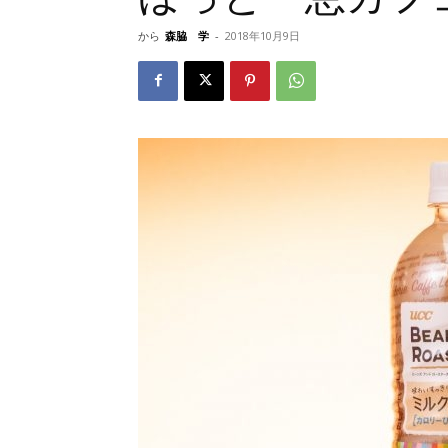
から
森脇 学
-
2018年10月9日