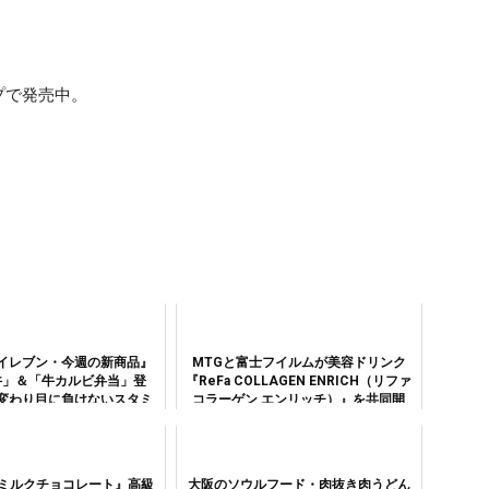
プで発売中。
イレブン・今週の新商品』
MTGと富士フイルムが美容ドリンク
丼」＆「牛カルビ弁当」登
『ReFa COLLAGEN ENRICH（リファ
変わり目に負けないスタミ
コラーゲン エンリッチ）』を共同開
を手に入れよう！
発。発表会には女優の賀来千香子氏が
登場！
A ミルクチョコレート』高級
大阪のソウルフード・肉抜き肉うどん