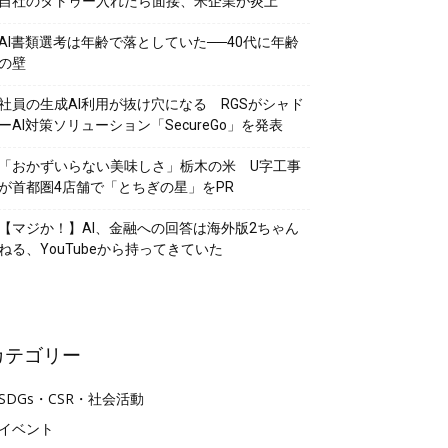
自社のタトゥー入れたら面接、米企業が炎上
AI書類選考は年齢で落としていた──40代に年齢
の壁
社員の生成AI利用が抜け穴になる RGSがシャド
ーAI対策ソリューション「SecureGo」を発表
「おかずいらない美味しさ」栃木の米 U字工事
が首都圏4店舗で「とちぎの星」をPR
【マジか！】AI、金融への回答は海外版2ちゃん
ねる、YouTubeから持ってきていた
カテゴリー
SDGs・CSR・社会活動
イベント