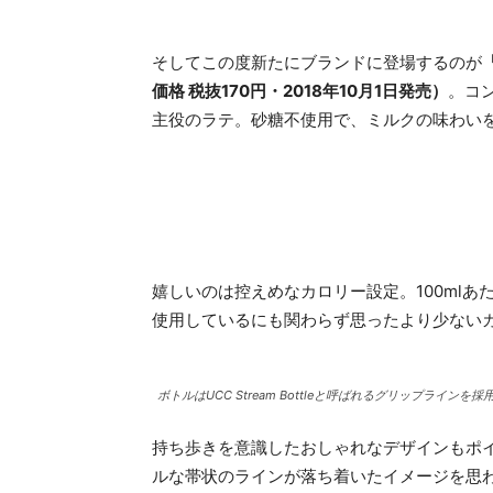
そしてこの度新たにブランドに登場するのが
価格 税抜170円・2018年10月1日発売）
。コ
主役のラテ。砂糖不使用で、ミルクの味わい
嬉しいのは控えめなカロリー設定。100mlあたり
使用しているにも関わらず思ったより少ない
ボトルはUCC Stream Bottleと呼ばれるグリップライン
持ち歩きを意識したおしゃれなデザインもポ
ルな帯状のラインが落ち着いたイメージを思