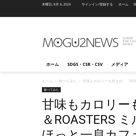
木曜日, 8月 6, 2026
サインイン/登録する
ホーム
S
GOOD
SOCIA
NEWS
ホーム
SDGS・CSR・CSV
メディア
ホーム
食べてみた
甘味もカロリーも控えめ。『BEA
食べてみた
甘味もカロリーも
＆ROASTERS
ほっと一息カフ