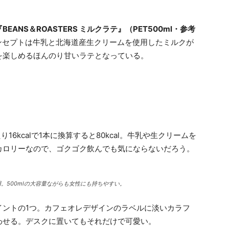
『BEANS＆ROASTERS ミルクラテ』（PET500ml・参考
ンセプトは牛乳と北海道産生クリームを使用したミルクが
を楽しめるほんのり甘いラテとなっている。
16kcalで1本に換算すると80kcal。牛乳や生クリームを
カロリーなので、ゴクゴク飲んでも気にならないだろう。
を採用。500mlの大容量ながらも女性にも持ちやすい。
イントの1つ。カフェオレデザインのラベルに淡いカラフ
わせる。デスクに置いてもそれだけで可愛い。