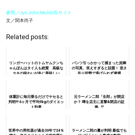
参照／Jyo John Mullor氏サイト
文／関本尚子
Related posts:
リンガーハットのトムヤムクンち
パンツ引っかかって捕まった泥棒
ゃんぽんはタイ人も絶賛 高級な
の写真、笑えすぎると話題！ 逆さ
カキの味わいが冬に美味しい
吊り状態で逃げられず逮捕
体重計に毎日乗るだけでヤセると
元ラーメン二郎「生郎」が閉店
判明!!! 6ヶ月で平均9kgのダイエッ
か？ 噂を店主に直撃&閉店の証
ト効果
拠…!?
世界中の男性器が過去30年で24％
ラーメン二郎の量が判明 最低でも