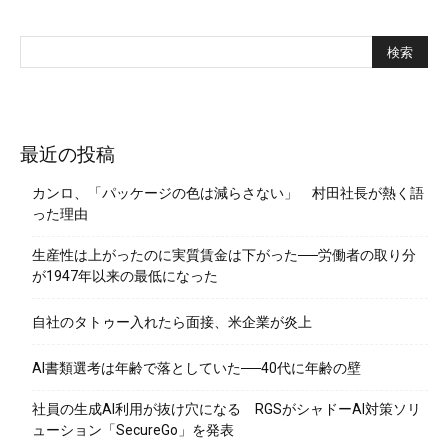
最近の投稿
カンロ、「パッケージの色は減らさない」 村田社長が熱く語
った理由
生産性は上がったのに実質賃金は下がった──労働者の取り分
が1947年以来の最低になった
自社のタトゥー入れたら面接、米企業が炎上
AI書類選考は年齢で落としていた──40代に年齢の壁
社員の生成AI利用が抜け穴になる RGSがシャドーAI対策ソリ
ューション「SecureGo」を発表