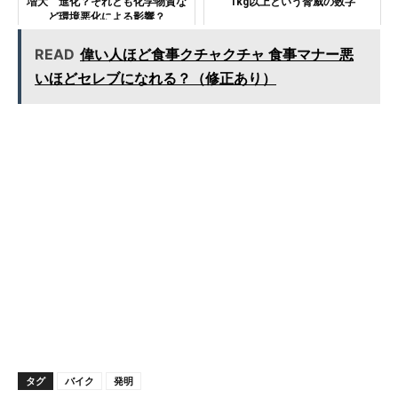
増大 進化？それとも化学物質な
1kg以上という脅威の数字
ど環境悪化による影響？
READ
偉い人ほど食事クチャクチャ 食事マナー悪
いほどセレブになれる？（修正あり）
タグ
バイク
発明