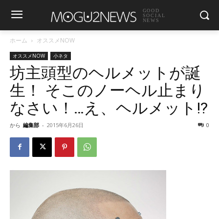
GOOD
SOCIAL
NEWS
ホーム
オススメNOW
オススメNOW
小ネタ
坊主頭型のヘルメットが誕
生！ そこのノーヘル止まり
なさい！…え、ヘルメット!?
から
編集部
-
2015年6月26日
0