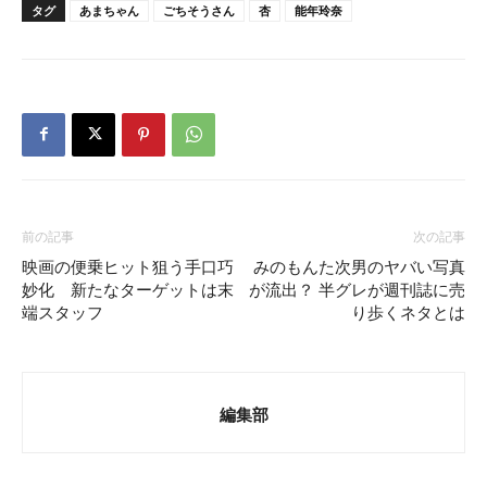
タグ
あまちゃん
ごちそうさん
杏
能年玲奈
前の記事
次の記事
映画の便乗ヒット狙う手口巧
みのもんた次男のヤバい写真
妙化 新たなターゲットは末
が流出？ 半グレが週刊誌に売
端スタッフ
り歩くネタとは
編集部