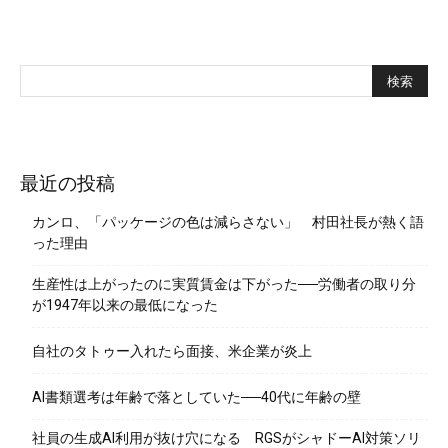
最近の投稿
カンロ、「パッケージの色は減らさない」 村田社長が熱く語
った理由
生産性は上がったのに実質賃金は下がった──労働者の取り分
が1947年以来の最低になった
自社のタトゥー入れたら面接、米企業が炎上
AI書類選考は年齢で落としていた──40代に年齢の壁
社員の生成AI利用が抜け穴になる RGSがシャドーAI対策ソリ