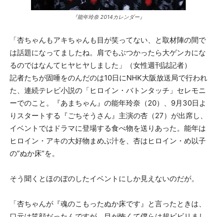
『能年玲奈 2014カレンダー』
「杏ちゃんもアキちゃんも目が笑ってない、と取材陣の間で
は話題になってましたね。肩でもぶつかったら大ゲンカにな
るのではなんてヒヤヒヤしました」（女性週刊誌記者）
記者たちが固唾をのんだのは10日にNHK大阪放送局で行われ
た、連続テレビ小説の「ヒロイン・バトンタッチ」セレモニ
ーでのこと。『あまちゃん』の能年玲奈（20）、9月30日よ
りスタートする『ごちそうさん』主演の杏（27）が出席し、
イベントではドラマに登場する食べ物を送りあった。能年は
ヒロイン・アキの大好物まめぶ汁を、杏はヒロイン・め以子
の”ぬか床”を。
そう聞くとほのぼのしたイベントにしか見えないのだが。
「杏ちゃんが『魂のこもったぬか床です』と言ったときは、
口元は笑顔だったんですが、目が怖くて僕らは超ビビリまし