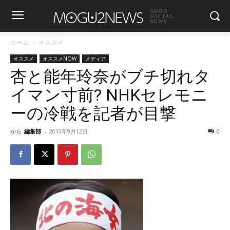
GOOD
SOCIAL
NEWS
ホーム
オススメ
オススメ
オススメNOW
メディア
杏と能年玲奈がブチ切れタ
イマン寸前? NHKセレモニ
ーの冷戦を記者が目撃
から
編集部
-
2013年9月12日
0