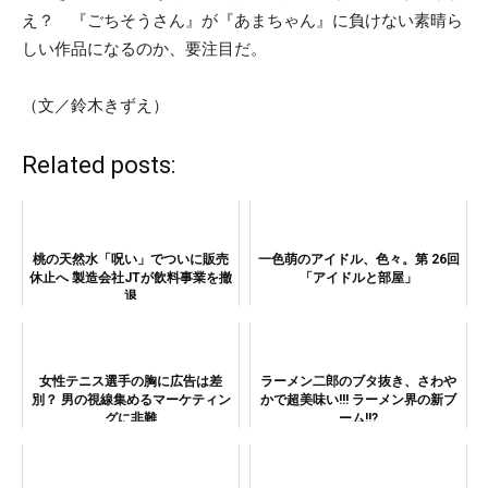
え？ 『ごちそうさん』が『あまちゃん』に負けない素晴ら
しい作品になるのか、要注目だ。
（文／鈴木きずえ）
Related posts:
桃の天然水「呪い」でついに販売
一色萌のアイドル、色々。第 26回
休止へ 製造会社JTが飲料事業を撤
「アイドルと部屋」
退
女性テニス選手の胸に広告は差
ラーメン二郎のブタ抜き、さわや
別？ 男の視線集めるマーケティン
かで超美味い!!! ラーメン界の新ブ
グに非難
ーム!!?