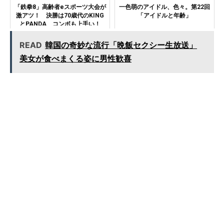
「鉄拳8」高齢者eスポーツ大会が
一色萌のアイドル、色々。第22回
激アツ！ 決勝は70歳代のKING
「アイドルと年齢」
とPANDA コンボも上手い！
READ
韓国の奇妙な流行「晩飯セクシー生放送」
美女が食べまくる姿に男性歓喜