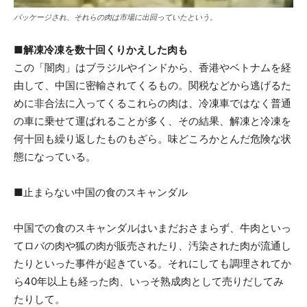
パッケージされ、それらの肉は市場に出回っていたという。
■解凍冷凍を数十回くりかえした肉も
この「闇肉」はブラジルやインドから、香港やベトナムを経
由して、中国に密輸されてくるもの。関税などから逃げるた
めに非合法に入ってくるこれらの肉は、冷凍車ではなく普通
の車に乗せて運ばれることが多く、その結果、解凍と冷凍を
何十回も繰り返したものもざら。味どころかとんだ危険な状
態になっている。
■止まらない中国の食のスキャンダル
中国での食のスキャンダルはいまだおさまらず、牛肉といっ
てロバの肉や狐の肉が販売されたり、汚染された肉が流通し
たりといった事件が起きている。それにしても調理されてか
ら40年以上も経った肉、いっそ熟成肉として売りだしてみ
たりして。