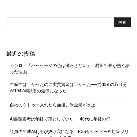
最近の投稿
カンロ、「パッケージの色は減らさない」 村田社長が熱く語
った理由
生産性は上がったのに実質賃金は下がった──労働者の取り分
が1947年以来の最低になった
自社のタトゥー入れたら面接、米企業が炎上
AI書類選考は年齢で落としていた──40代に年齢の壁
社員の生成AI利用が抜け穴になる RGSがシャドーAI対策ソリ