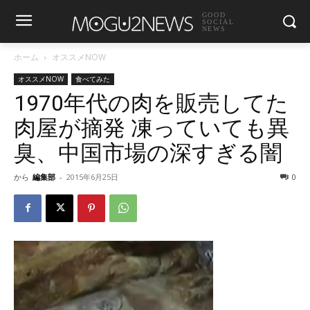
GOOD
SOCIAL
NEWS
ホーム
オススメNOW
オススメNOW
食べてみた
1970年代の肉を販売してた
肉屋が摘発 凍っていても異
臭、中国市場の深すぎる闇
から
編集部
-
2015年6月25日
0