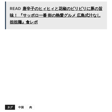
からだもリフレッシュ！
READ
唐辛子のヒィヒィと花椒のビリビリに豚の旨
味！ 『サッポロ一番 街の熱愛グルメ 広島式汁なし
担担麺』食レポ
タグ
中国
肉