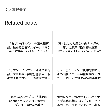
文／高野景子
Related posts:
『セブンイレブン・今週の新商
薄くにごった美しい白！ 人気の
品』秋を感じる和スイーツ「うさ
「澪」の新顔『松竹梅白壁蔵
ぎの和菓子」や「ちいさなおは
「澪」＜WHITE＞ スパークリング
ぎ」が登場
清酒』を飲んでみた
『セブンーイレブン・今週の新商
カレーとラーメン、糖質制限/ロカ
品』エネルギー摂取はあま～いも
ボの大敵メニューが糖質30％オフ
ので！夏にぴったりの清涼デザー
に！ 『ロカボデリ CoCo壱番屋監
ト4種類が新登場
修カレーラーメン 糖質オフ』
カオスなスープ…。『世界の
低カロリーで飲みやすい！パイナ
Kitchenから とろけるカオスー
ップル酢が美味しい『フルーツビ
プ』は一体なんの味!?
ネガーハーブドリンク』で、心も