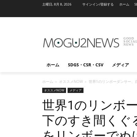
土曜日, 8月 8, 2026
サインイン/登録する
ホーム
S
GOOD
SOCIA
NEWS
ホーム
SDGS・CSR・CSV
メディア
ホーム
オススメNOW
世界1のリンボーダンサー、自
オススメNOW
メディア
世界1のリンボ
下のすき間くぐる…
をリンボーでぬ