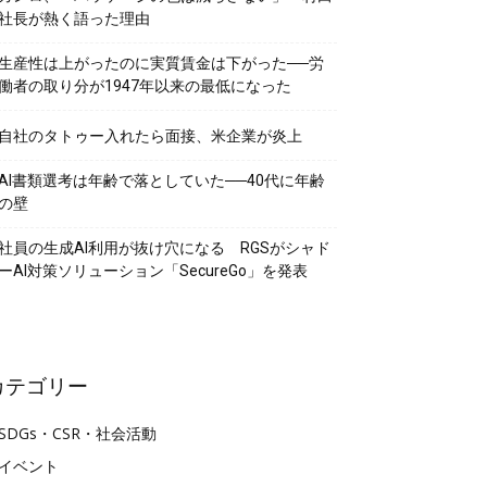
社長が熱く語った理由
生産性は上がったのに実質賃金は下がった──労
働者の取り分が1947年以来の最低になった
自社のタトゥー入れたら面接、米企業が炎上
AI書類選考は年齢で落としていた──40代に年齢
の壁
社員の生成AI利用が抜け穴になる RGSがシャド
ーAI対策ソリューション「SecureGo」を発表
カテゴリー
SDGs・CSR・社会活動
イベント