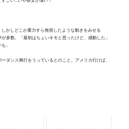
てすごい…いや彼女が凄い！
、しかしどこか重力すら無視したような動きをみせる
動の声が多数。「最初はちょいキモと思ったけど、感動した」
かも。
リンボーダンス興行をうっているとのこと。アメリカ行けば、