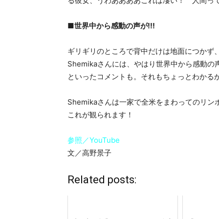
る彼女、うわああああこれは凄い！ 人間っ
■世界中から感動の声が!!!
ギリギリのところで背中だけは地面につかず
Shemikaさんには、やはり世界中から感
といったコメントも。それもちょっとわかる
Shemikaさんは一家で全米をまわっての
これが観られます！
参照／YouTube
文／高野景子
Related posts: