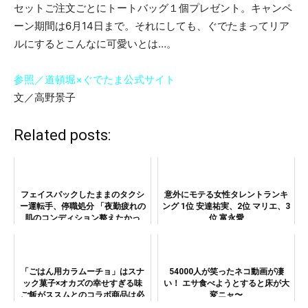
セットご注文ごとにトートバッグ１個プレゼント。キャンペ
ーン期間は6月14日まで。それにしても、ぐでたまってリア
ルにするとこんなに可愛いとは…。
参照／道頓堀×ぐでたま公式サイト
文／高野景子
Related posts:
フェイスパックしたままのタクシ
意外にモテる女性タレントランキ
ー運転手、停職処分 「夜勤疲れの
ング 1位 安達祐実、2位 マリエ、3
肌のコンディション整えたかっ
位 富永愛
た」
「ごはん用カラムーチョ」はスナ
54000人が笑ったネコ動画が凄
ック菓子×オカズの幸せすぎる味
い！ エサ食べようとすると床が大
ご飯がススムとのコラボ商品は必
変ニャ〜
見!!!