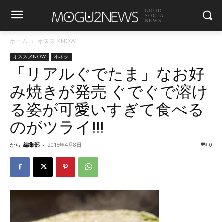
GOOD
SOCIAL
NEWS
ホーム
オススメNOW
オススメNOW
小ネタ
「リアルぐでたま」なお好
み焼きが発売 ぐでぐで溶け
る姿が可愛いすぎて食べる
のがツライ!!!
から
編集部
-
2015年4月8日
0