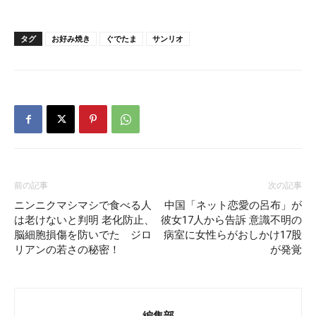
タグ
お好み焼き
ぐでたま
サンリオ
前の記事
次の記事
ニンニクマシマシで食べる人
中国「ネット恋愛の呂布」が
は老けないと判明 老化防止、
彼女17人から告訴 意識不明の
脳細胞損傷を防いでた ジロ
病室に女性らがおしかけ17股
リアンの若さの秘密！
が発覚
編集部