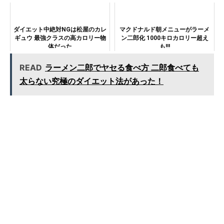
ダイエット中絶対NGは松屋のカレ
マクドナルド朝メニューがラーメ
ギュウ 最強クラスの高カロリー物
ン二郎化 1000キロカロリー超え
体だった
も!!!
READ
ラーメン二郎でヤセる食べ方 二郎食べても
太らない究極のダイエット法があった！