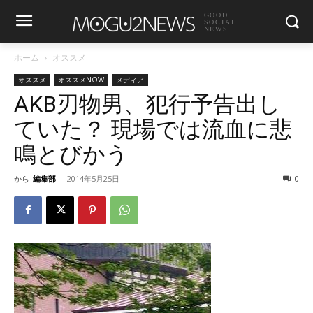
GOOD
SOCIAL
NEWS
ホーム
オススメ
オススメ
オススメNOW
メディア
AKB刃物男、犯行予告出し
ていた？ 現場では流血に悲
鳴とびかう
から
編集部
-
2014年5月25日
0