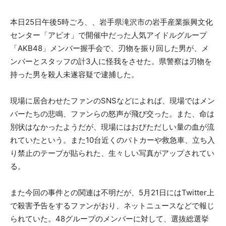
本日25日午後5時ごろ、、岩手県滝沢市の岩手産業振興文化
センター「アピオ」で開催中だった人気アイドルグループ
「AKB48」メンバー握手会で、刃物を振り回した男が、メ
ンバーとスタッフの計3人に怪我をさせた。県警察は刃物を
持った男を殺人未遂容疑で逮捕した。
現場に居合わせたファンのSNSなどによれば、現場ではメン
バーたちの悲鳴、ファンらの怒声が飛び交った。また、命は
別状はなかったようだが、現場にはおびただしい量の血が流
れていたという。また10台近くのパトカーや救急車、立ち入
り禁止のテープが貼られた、生々しい写真がアップされてい
る。
また今回の事件との関連は不明だが、5月21日にはTwitter上
で殺害予告をするファンがおり、ネットニュースなどで報じ
られていた。48グループのメンバーに対して、選抜総選挙