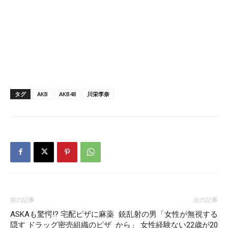
タグ
AKB
AKB48
川栄李奈
前の記事
次の記事
ASKAも驚愕!? 宅配ピザに麻薬
銃乱射の男「女性が無視する
隠す ドラッグ密売組織のピザ
から」 女性経験ない22歳が20