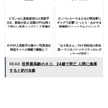
ビヨンセに楽曲提供の人気歌手
ガンバレルーヤまひるが県知事に
SIA、新曲が炎上 話題のPVは怖く
ギャグで反撃! とっとり・おかやま
て切ない失恋ソングとして究極す
新橋館リニューアルイベントで
ぎた…
K-POP人気歌手の激ヤバ写真流出
「おそ松さん」F6十四松役の和合
韓流サイトが掲載で騒動に？
真一 ラジオパーソナリティのレギ
ュラーが決定！
READ
世界最高齢のネコ、24歳で死亡 人間に換算
すると約118歳