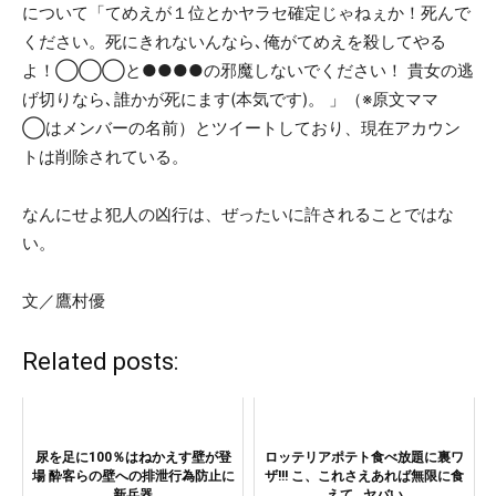
について「てめえが１位とかヤラセ確定じゃねぇか！死んで
ください。死にきれないんなら､俺がてめえを殺してやる
よ！◯◯◯と●●●●の邪魔しないでください！ 貴女の逃
げ切りなら､誰かが死にます(本気です)。 」（※原文ママ
◯はメンバーの名前）とツイートしており、現在アカウン
トは削除されている。
なんにせよ犯人の凶行は、ぜったいに許されることではな
い。
文／鷹村優
Related posts:
尿を足に100％はねかえす壁が登
ロッテリアポテト食べ放題に裏ワ
場 酔客らの壁への排泄行為防止に
ザ!!! こ、これさえあれば無限に食
新兵器
えて…ヤバい