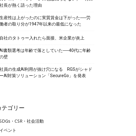
社長が熱く語った理由
生産性は上がったのに実質賃金は下がった──労
働者の取り分が1947年以来の最低になった
自社のタトゥー入れたら面接、米企業が炎上
AI書類選考は年齢で落としていた──40代に年齢
の壁
社員の生成AI利用が抜け穴になる RGSがシャド
ーAI対策ソリューション「SecureGo」を発表
カテゴリー
SDGs・CSR・社会活動
イベント