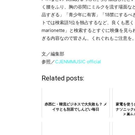
く腰をふり、胸の谷間にミルクを流す場面な
品すぎる」「青少年に有害」「18禁にするべ
トでは検索語1位を独占するなど、良くも悪くも注
marionette」と検索するとすぐに映像
ぎる内容なので皆さん、くれぐれもご注意を
文／編集部
参照／
CJENMMUSIC official
Related posts:
赤西仁・韓流ビジネスで大失敗も？ メ
家電を使う
イサとも別居でしんどい毎日
ナソニック
と暮ら