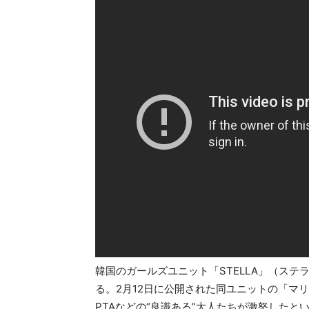
韓国のガールズユニット「STELLA」（ス
る。2月12日に公開された同ユニットの「マ
PTAなどの“良識ある”大人たちが激怒した