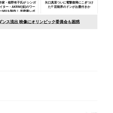
作家・植野有子氏が シンガ
矢口真里ついに電撃復帰にこぎつけ
イター・AKRM(仮)のワー
た!? 芸能界のドンがお墨付きか
ーMVを制作！ 半密着レポ
ート #01
ダンス流出 映像にオリンピック委員会も困惑