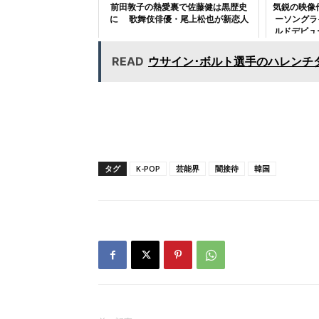
前田敦子の熱愛裏で佐藤健は黒歴史
気鋭の映像
に 歌舞伎俳優・尾上松也が新恋人
ーソングラ
ルドデビュ
READ
ウサイン･ボルト選手のハレンチ
タグ
K-POP
芸能界
闇接待
韓国