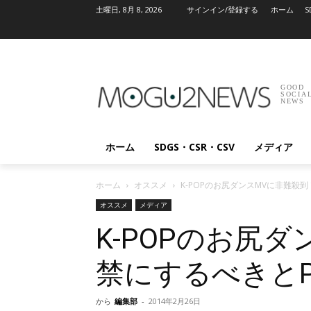
土曜日, 8月 8, 2026
サインイン/登録する
ホーム
S
GOOD
SOCIA
NEWS
ホーム
SDGS・CSR・CSV
メディア
ホーム
オススメ
K-POPのお尻ダンスMVに非難殺到
オススメ
メディア
K-POPのお尻ダ
禁にするべきとP
から
編集部
-
2014年2月26日