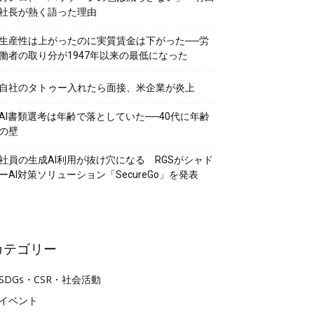
社長が熱く語った理由
生産性は上がったのに実質賃金は下がった──労
働者の取り分が1947年以来の最低になった
自社のタトゥー入れたら面接、米企業が炎上
AI書類選考は年齢で落としていた──40代に年齢
の壁
社員の生成AI利用が抜け穴になる RGSがシャド
ーAI対策ソリューション「SecureGo」を発表
カテゴリー
SDGs・CSR・社会活動
イベント