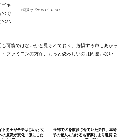
てゴキ
※画像は『NEW FC TECH』
もので
どのハ
用も可能ではないかと見られており、危惧する声もあがっ
リ・ファミコンの方が、もっと恐ろしいのは間違いない
イト男子がモテはじめた 女
全裸で犬を散歩させていた男性、車椅
への意識が変化「服にこだ
子の老人を助けるも警察により逮捕 公