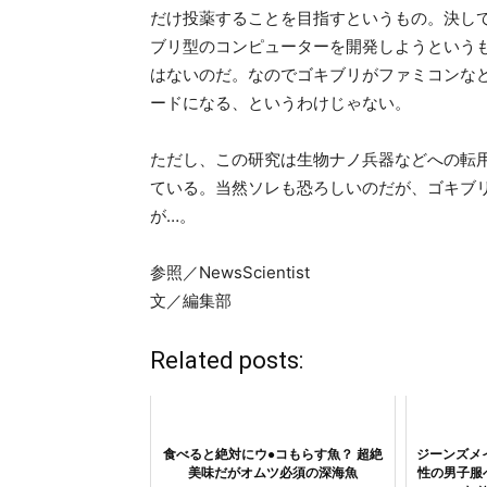
だけ投薬することを目指すというもの。決し
ブリ型のコンピューターを開発しようという
はないのだ。なのでゴキブリがファミコンな
ードになる、というわけじゃない。
ただし、この研究は生物ナノ兵器などへの転
ている。当然ソレも恐ろしいのだが、ゴキブ
が…。
参照／NewsScientist
文／編集部
Related posts:
食べると絶対にウ●コもらす魚？ 超絶
ジーンズメ
美味だがオムツ必須の深海魚
性の男子服