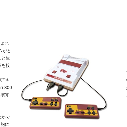
によれ
ムがと
んと生
薬を投
処理も
 800
の演算
なかで
細胞に