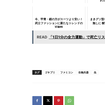
わ
今、甲冑・鎧の方がスーツより安い！
まきグソ型
武士ファッションに新たなトレンドの
無しに 
可能性
READ
「1日1分の全力運動」で死亡リ
タグ
ゴキブリ
ファミコン
生物兵器
虫