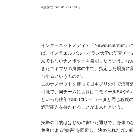
※画像は『NEW FC TECH』
インターネットメディア「NewsScientist」
ば、イスラエル バル・イラン大学の研究チー
んでもないナノボットを発明したという。な
きたゴキブリの身体の中で、指定した場所に
与するというものだ。
このナノボットを使ってゴキブリの中で演算
可能で、同チームによればコモドール64やAtari
といった往年の8bitコンピュータと同じ程度
処理能力を持たせることが出来たという。
実際の目的ははじめに書いた通りで、身体の
免疫による“妨害”を回避し、決められたガン