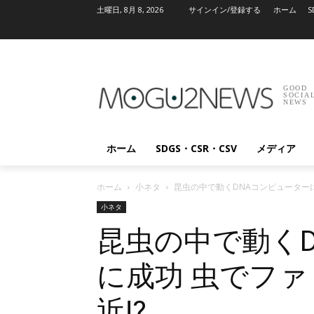
土曜日, 8月 8, 2026
サインイン/登録する
ホーム
S
GOOD
SOCIA
NEWS
ホーム
SDGS・CSR・CSV
メディア
ホーム
小ネタ
昆虫の中で動くDNAコンピューターに
小ネタ
昆虫の中で動く
に成功 虫でフ
近!?