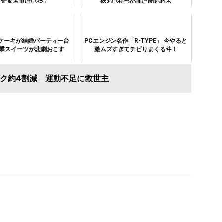
りすぎる男はいや」
然わいせつの罪に問われる
ケーキが結婚パーティー台
PCエンジン名作「R-TYPE」 今やると
衝撃スイーツが悲劇おこす
激ムズすぎてチビりまくる件！
スク約4割減 運動不足に救世主