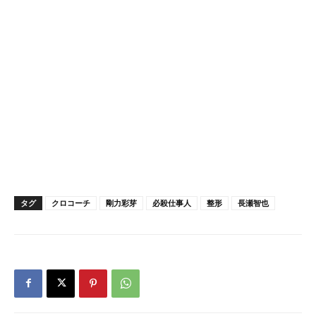
タグ
クロコーチ
剛力彩芽
必殺仕事人
整形
長瀬智也