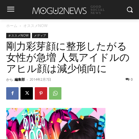
GOOD
SOCIAL
NEWS
ホーム
オススメNOW
オススメNOW
メディア
剛力彩芽顔に整形したがる
女性が急増 人気アイドルの
アヒル顔は減少傾向に
から
編集部
-
2014年2月7日
0