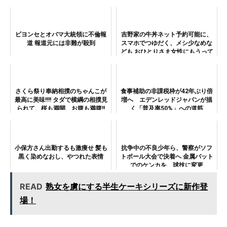
ビヨンセとオバマ大統領に不倫報
吉野家の牛丼ネット予約可能に、
道 報道元には非難が殺到
スマホでつゆだく、メシ少なめな
ども おひとりさま女性にもうって
つけ
さくら祭り奉納相撲のちゃんこが
食事補助の非課税枠が42年ぶり倍
最高に美味!!!! タダで横綱の相撲見
増へ エデンレッドジャパンが描
られて、桜も満開、お腹も満腹!!
く「普及率50%」への道筋
小保方さん出勤するも激痩せ 髪も
抗争中の不良少年ら、警察がソフ
黒く染めなおし、やつれた表情
トボール大会で決着へ 金属バット
でのケンカを、球技に変更
READ
熟女を虜にする半生ケーキシリーズに新作登
場！