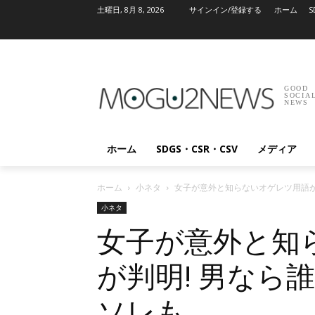
土曜日, 8月 8, 2026
サインイン/登録する
ホーム
S
GOOD
SOCIA
NEWS
ホーム
SDGS・CSR・CSV
メディア
ホーム
小ネタ
女子が意外と知らないオゲレツ用語が
小ネタ
女子が意外と知
が判明! 男なら
ソレも