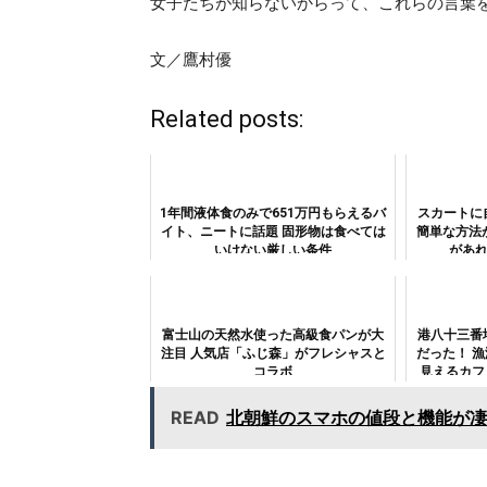
女子たちが知らないからって、これらの言葉
文／鷹村優
Related posts:
1年間液体食のみで651万円もらえるバ
スカートに
イト、ニートに話題 固形物は食べては
簡単な方法
いけない厳しい条件
があれ
富士山の天然水使った高級食パンが大
港八十三番
注目 人気店「ふじ森」がフレシャスと
だった！ 
コラボ
見えるカフ
だけじゃな
READ
北朝鮮のスマホの値段と機能が凄い