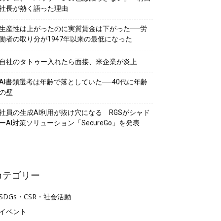
社長が熱く語った理由
生産性は上がったのに実質賃金は下がった──労
働者の取り分が1947年以来の最低になった
自社のタトゥー入れたら面接、米企業が炎上
AI書類選考は年齢で落としていた──40代に年齢
の壁
社員の生成AI利用が抜け穴になる RGSがシャド
ーAI対策ソリューション「SecureGo」を発表
カテゴリー
SDGs・CSR・社会活動
イベント