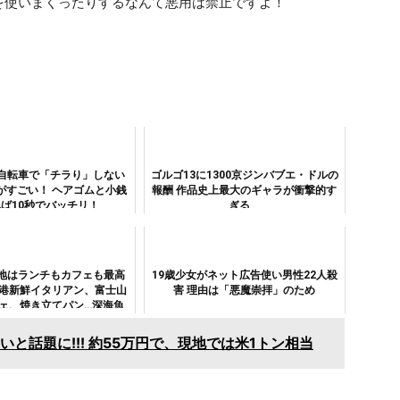
を使いまくったりするなんて悪用は禁止ですよ！
自転車で「チラり」しない
ゴルゴ13に1300京ジンバブエ・ドルの
がすごい！ ヘアゴムと小銭
報酬 作品史上最大のギャラが衝撃的す
ば10秒でバッチリ！
ぎる
地はランチもカフェも最高
19歳少女がネット広告使い男性22人殺
漁港新鮮イタリアン、富士山
害 理由は「悪魔崇拝」のため
ェ、焼き立てパン…深海魚
いその魅力（港八十三番地
レポート2）
と話題に!!! 約55万円で、現地では米1トン相当