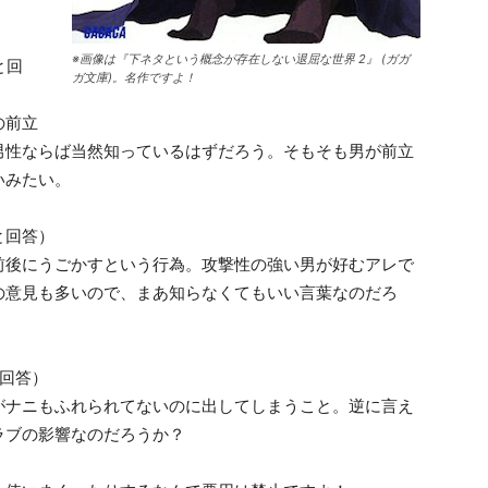
※画像は『下ネタという概念が存在しない退屈な世界 2』 (ガガ
と回
ガ文庫)。名作ですよ！
の前立
男性ならば当然知っているはずだろう。そもそも男が前立
いみたい。
と回答）
前後にうごかすという行為。攻撃性の強い男が好むアレで
の意見も多いので、まあ知らなくてもいい言葉なのだろ
と回答）
がナニもふれられてないのに出してしまうこと。逆に言え
ラブの影響なのだろうか？