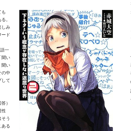
ても
ある。
楽しみ
ワード
用語一
「聞い
く聞い
その中
プして
回答）
男性
はそう
こある