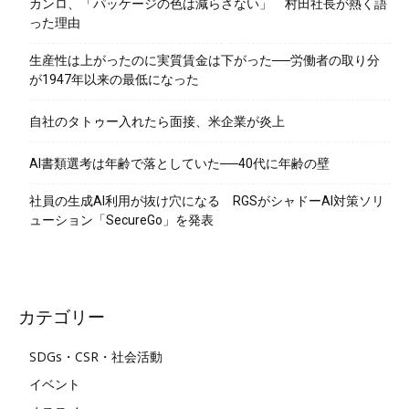
カンロ、「パッケージの色は減らさない」 村田社長が熱く語
った理由
生産性は上がったのに実質賃金は下がった──労働者の取り分
が1947年以来の最低になった
自社のタトゥー入れたら面接、米企業が炎上
AI書類選考は年齢で落としていた──40代に年齢の壁
社員の生成AI利用が抜け穴になる RGSがシャドーAI対策ソリ
ューション「SecureGo」を発表
カテゴリー
SDGs・CSR・社会活動
イベント