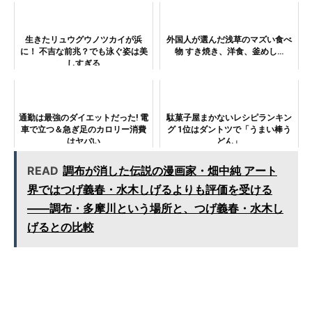
（港八十三番地レポート1）
生きたリュウグウノツカイが浜
外国人が選んだ浅草のマズい食べ
に！ 不吉な前兆？でも泳ぐ姿は美
物 すき焼き、洋食、釜めし…
しすぎる
通勤は最強のダイエットだった! 電
駄菓子屋まかないレシピランキン
車で立つ＆急ぎ足のカロリー消費
グ 1位はダントツで「うまい棒う
はヤバい
どん」
READ
調布が消した伝説の漫画家・畑中純 アート
界ではつげ義春・水木しげるよりも評価を受ける
――調布・多摩川という場所と、つげ義春・水木し
げるとの比較