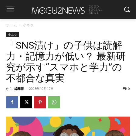
GOOD
SOCIAL
NEWS
ホーム
小ネタ
小ネタ
「SNS漬け」の子供は読解
力・記憶力が低い？ 最新研
究が示す“スマホと学力”の
不都合な真実
から
編集部
-
2025年10月17日
0