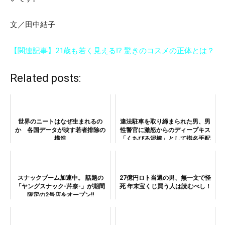
文／田中結子
【関連記事】21歳も若く見える!? 驚きのコスメの正体とは？
Related posts:
世界のニートはなぜ生まれるの
違法駐車を取り締まられた男、男
か 各国データが映す若者排除の
性警官に激怒からのディープキス
構造
「くちびる泥棒」として指名手配
中
スナックブーム加速中。 話題の
27億円ロト当選の男、無一文で怪
「ヤングスナック-芹奈-」が期間
死 年末宝くじ買う人は読むべし！
限定の2号店をオープン!!