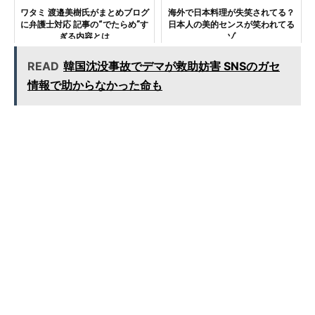
ワタミ 渡邉美樹氏がまとめブログ
海外で日本料理が失笑されてる？
に弁護士対応 記事の“でたらめ”す
日本人の美的センスが笑われてる
ぎる内容とは
ゾ
READ
韓国沈没事故でデマが救助妨害 SNSのガセ
情報で助からなかった命も