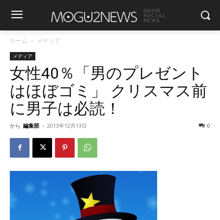
GOOD
SOCIAL
NEWS
ホーム
メディア
メディア
女性40％「男のプレゼント
はほぼゴミ」 クリスマス前
に男子は必読！
から
編集部
-
2013年12月13日
0