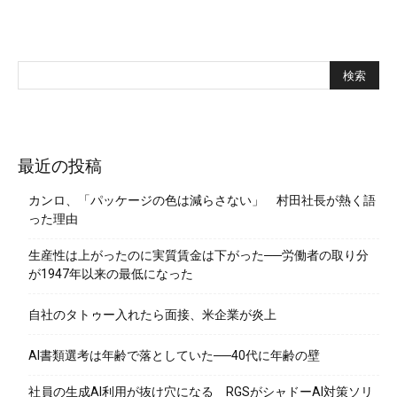
最近の投稿
カンロ、「パッケージの色は減らさない」 村田社長が熱く語
った理由
生産性は上がったのに実質賃金は下がった──労働者の取り分
が1947年以来の最低になった
自社のタトゥー入れたら面接、米企業が炎上
AI書類選考は年齢で落としていた──40代に年齢の壁
社員の生成AI利用が抜け穴になる RGSがシャドーAI対策ソリ