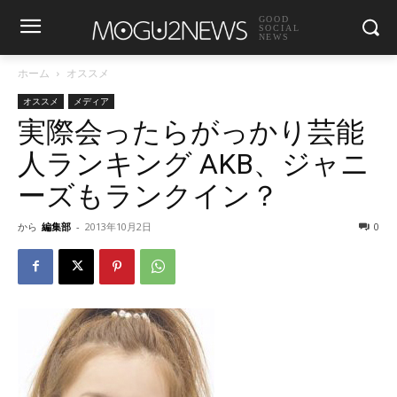
GOOD
SOCIAL
NEWS
ホーム
オススメ
オススメ
メディア
実際会ったらがっかり芸能
人ランキング AKB、ジャニ
ーズもランクイン？
から
編集部
-
2013年10月2日
0