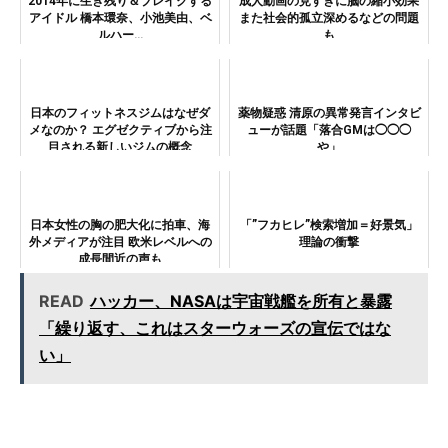
2014年に生き残り＆ブレイクする
成人動画の見すぎに脳の縮小効果
アイドル 橋本環奈、小池美由、ベ
また社会的孤立深めるなどの問題
ルハー…
も
日本のフィットネスジムはなぜダ
薬物疑惑 清原の異常発言インタビ
メなのか？ エグゼクティブから注
ューが話題「落合GMは◯◯◯
目される新しいジムの概念
や」
日本女性の胸の肥大化に拍車、海
「”フカヒレ”検索増加＝好景気」
外メディアが注目 欧米レベルへの
理論の衝撃
成長間近の声も
READ
ハッカー、NASAは宇宙戦艦を所有と暴露
「繰り返す、これはスターウォーズの宣伝ではな
い」