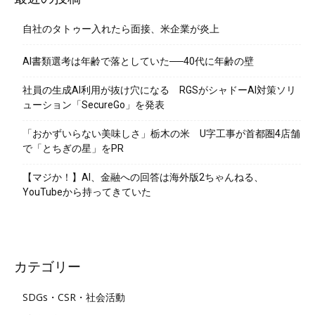
自社のタトゥー入れたら面接、米企業が炎上
AI書類選考は年齢で落としていた──40代に年齢の壁
社員の生成AI利用が抜け穴になる RGSがシャドーAI対策ソリ
ューション「SecureGo」を発表
「おかずいらない美味しさ」栃木の米 U字工事が首都圏4店舗
で「とちぎの星」をPR
【マジか！】AI、金融への回答は海外版2ちゃんねる、
YouTubeから持ってきていた
カテゴリー
SDGs・CSR・社会活動