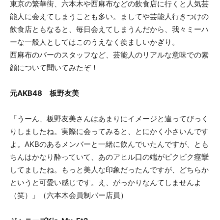
東京の繁華街、六本木や西麻布などの飲食店に行くと人気芸
能人に会えてしまうことも多い。ましてや芸能人行きつけの
飲食店ともなると、毎日会えてしまうんだから、我々ミーハ
ーな一般人としてはこのうえなく羨ましいかぎり。
西麻布のバーのスタッフなど、芸能人のリアルな意味での素
顔について聞いてみたぞ！
元AKB48 板野友美
「うーん、板野友美さんはあまりにイメージと違ってびっく
りしましたね。実際に会ってみると、とにかく小さいんです
よ。AKBのあるメンバーと一緒に飲んでいたんですが、とも
ちんはかなり酔っていて、あのアヒル口の端がピクピク痙攣
してましたね。もっと美人な印象だったんですが、どちらか
というと可愛い感じです。え、がっかりなんてしませんよ
（笑）」（六本木会員制バー店員）