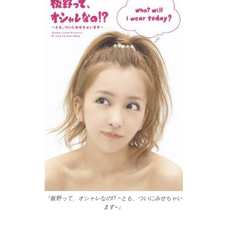
『板野って、オシャレなの!? ~とも、ついにみせちゃい
ます~』