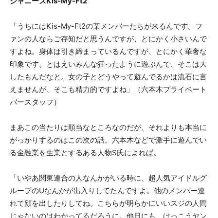
ジャニーズKis-My-Ft2
「うちにはKis-My-Ft2の某メンバーたちが来るんです。フ
ァンの人ならご存知だと思うんですが、とにかく小さいんで
すよね。身体は引き締まっているんですが、とにかく華奢な
印象です。とはえいみんな狂ったように遊ぶんで、そこは大
したもんだなと。女の子とどうやって遊んでるかは流石に言
えませんが、そこも精力的ですよね」（六本木プライベート
バースタッフ）
まあこの当たりは順当なところなのだが、それよりも本当に
がっかりするのはこの次の話。六本木などで派手に遊んでい
る金融業を生業とするある人物S氏によれば。
「いやあ関東連合の人なんかがいる時に、超人気アイドルグ
ループのUなんかが出入りしてたんですよ。他のメンバー連
れて顔を出したりしてね。こちらが明らかにいいスジの人間
じゃないのはわかってるだろうに。他日にも、けっこうヤン