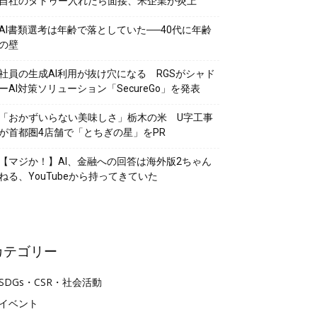
自社のタトゥー入れたら面接、米企業が炎上
AI書類選考は年齢で落としていた──40代に年齢
の壁
社員の生成AI利用が抜け穴になる RGSがシャド
ーAI対策ソリューション「SecureGo」を発表
「おかずいらない美味しさ」栃木の米 U字工事
が首都圏4店舗で「とちぎの星」をPR
【マジか！】AI、金融への回答は海外版2ちゃん
ねる、YouTubeから持ってきていた
カテゴリー
SDGs・CSR・社会活動
イベント