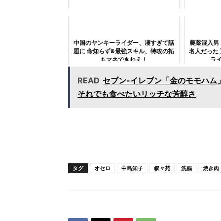
中国のヤンキーライダー、凄すぎて話
農薬混入男「
題に 命知らず&最強スキル、特攻の拓
名人だった
もマネできねえ！
ラ
READ
セブン-イレブン「金のモモハム」
それでも食べたいリッチな芳醇さ
タグ
オセロ
中島知子
叙々苑
洗脳
焼き肉