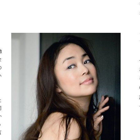
激
全
の
い
た
同
か
う
言