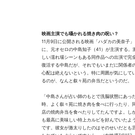
映画主演でも囁かれる焼き肉の呪い？
11月9日に公開される映画「ハダカの美奈子」
に、元オセロの中島知子（41）が主演する。
しい濡れ場シーンもある同作品への出演で完
復活する中島だが、それでもいまだに関係者
心配は絶えないという。特に周囲が気にして
るのが、なんと叙々苑の弁当だというのだ。
「中島さんが占い師のもとで洗脳状態にあっ
時、よく叙々苑に焼き肉を食べに行ったり、
店の焼肉弁当を食べたりしてたんですよ。し
も最高に美味しい特上カルビを好んでいたよ
です。彼女が激太りしたのはそのせいだとも