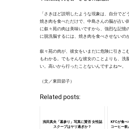
「さきほど説明したような現象は、自分でど
焼き肉を食べただけで、中島さんの脳が占い
に叙々苑の肉は美味いですから、強烈な記憶
に脱洗脳するには、焼き肉を食べさせないの
叙々苑の肉が、彼女をいまだに危険に引きこ
もわかる。でもそんな彼女のことよりも、洗
い。高いから行ったことないんですよね〜。
（文／東田節子）
Related posts:
浅田真央「墓参り」写真に賛否 女性誌
KFCが食
スクープはヤリ過ぎか？
コーヒー飲