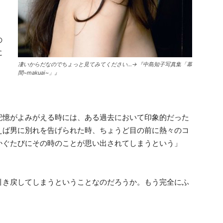
の
に
凄いからだなのでちょっと見てみてください…→『中島知子写真集「幕
間~makuai~」』
記憶がよみがえる時には、ある過去において印象的だった
えば男に別れを告げられた時、ちょうど目の前に熱々のコ
かぐたびにその時のことが思い出されてしまうという」
引き戻してしまうということなのだろうか。もう完全にふ