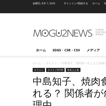
金曜日, 8月 7, 2026
サインイン/登録する
ホーム
S
GOOD
SOCIA
NEWS
ホーム
SDGS・CSR・CSV
メディア
ホーム
オススメ
中島知子、焼肉食べるとまた洗脳さ
オススメ
オススメNOW
有名人と食
中島知子、焼肉
れる？ 関係者
理由