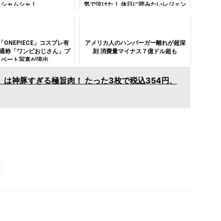
シャムシャ！
気で泣けた！ 休日に読みたいレジェン
ド俳優の名言
ONEPIECE」コスプレ有
アメリカ人のハンバーガー離れが超深
 通称「ワンピおじさん」プ
刻 消費量マイナス７億ドル超も
イベート写真が流出
は神豚すぎる極旨肉！ たった3枚で税込354円、