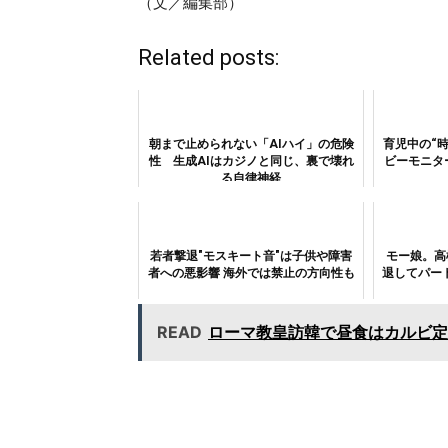
（文／編集部）
Related posts:
朝まで止められない「AIハイ」の危険
育児中の“
性 生成AIはカジノと同じ、裏で壊れ
ビーモニタ
る自律神経
若者撃退"モスキート音"は子供や障害
モー娘。高
者への悪影響 海外では禁止の方向性も
退してパー
READ
ローマ教皇訪韓で昼食はカルビ定