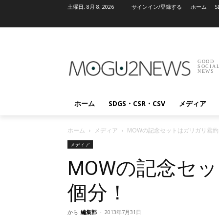
土曜日, 8月 8, 2026
サインイン/登録する
ホーム
S
GOOD
SOCIA
NEWS
ホーム
SDGS・CSR・CSV
メディア
ホーム
メディア
MOWの記念セットはガリガリ君約
メディア
MOWの記念セッ
個分！
から
編集部
-
2013年7月31日