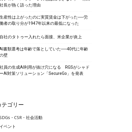
社長が熱く語った理由
生産性は上がったのに実質賃金は下がった──労
働者の取り分が1947年以来の最低になった
自社のタトゥー入れたら面接、米企業が炎上
AI書類選考は年齢で落としていた──40代に年齢
の壁
社員の生成AI利用が抜け穴になる RGSがシャド
ーAI対策ソリューション「SecureGo」を発表
カテゴリー
SDGs・CSR・社会活動
イベント