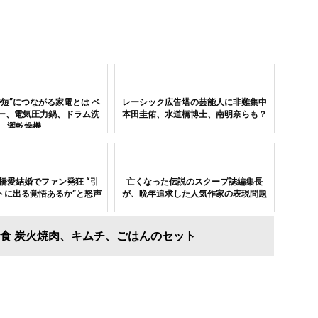
時短”につながる家電とは ベ
レーシック広告塔の芸能人に非難集中
ー、電気圧力鍋、ドラム洗
本田圭佑、水道橋博士、南明奈らも？
濯乾燥機…
橋愛結婚でファン発狂 “引
亡くなった伝説のスクープ誌編集長
トに出る覚悟あるか”と怒声
が、晩年追求した人気作家の表現問題
食 炭火焼肉、キムチ、ごはんのセット