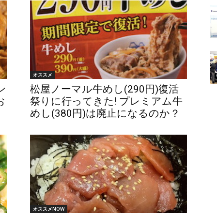
オススメ
ン
松屋ノーマル牛めし(290円)復活
お
祭りに行ってきた! プレミアム牛
めし(380円)は廃止になるのか？
オススメNOW