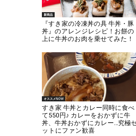
新商品
『すき家の冷凍丼の具 牛丼・豚
丼』のアレンジレシピ！お餅の
上に牛丼のお肉を乗せてみた！
オススメNOW
すき家 牛丼とカレー同時に食べ
て550円♪ カレーをおかずに牛
丼、牛丼おかずにカレー…究極
ットにファン歓喜