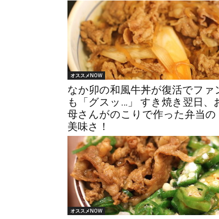
オススメNOW
なか卯の和風牛丼が復活でファ
も「グスッ…」 すき焼き翌日、
母さんがのこりで作った弁当の
美味さ！
オススメNOW