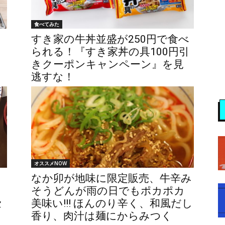
食べてみた
すき家の牛丼並盛が250円で食べ
られる！『すき家丼の具100円引
きクーポンキャンペーン』を見
逃すな！
オススメNOW
なか卯が地味に限定販売、牛辛み
そうどんが雨の日でもポカポカ
セ
美味い!!! ほんのり辛く、和風だし
香り、肉汁は麺にからみつく