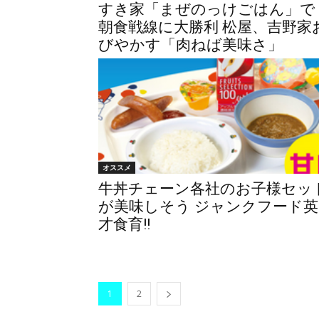
すき家「まぜのっけごはん」で
朝食戦線に大勝利 松屋、吉野家
びやかす「肉ねば美味さ」
オススメ
牛丼チェーン各社のお子様セッ
が美味しそう ジャンクフード英
才食育!!
1
2