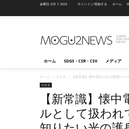
金曜日, 8月 7, 2026
サインイン/登録する
ホーム
S
GOOD
SOCIA
NEWS
ホーム
SDGS・CSR・CSV
メディア
ホーム
小ネタ
【新常識】懐中電灯がなぜ護身ツール
小ネタ
【新常識】懐中
ルとして扱われて
知りたい光の護