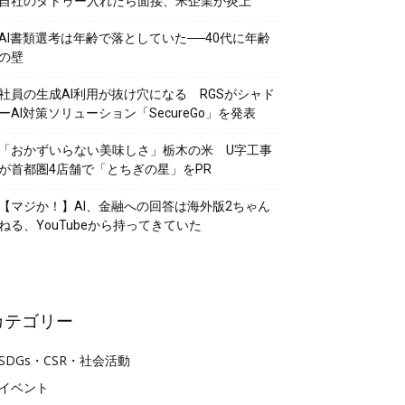
自社のタトゥー入れたら面接、米企業が炎上
AI書類選考は年齢で落としていた──40代に年齢
の壁
社員の生成AI利用が抜け穴になる RGSがシャド
ーAI対策ソリューション「SecureGo」を発表
「おかずいらない美味しさ」栃木の米 U字工事
が首都圏4店舗で「とちぎの星」をPR
【マジか！】AI、金融への回答は海外版2ちゃん
ねる、YouTubeから持ってきていた
カテゴリー
SDGs・CSR・社会活動
イベント