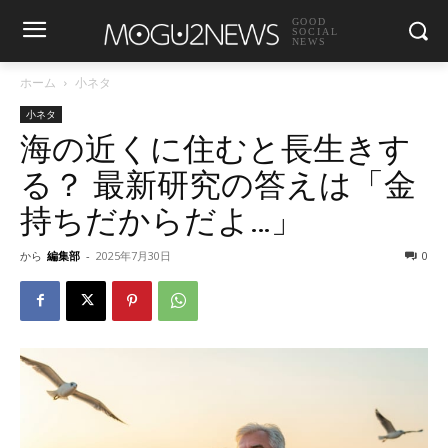
GOOD
SOCIAL
NEWS
ホーム
小ネタ
小ネタ
海の近くに住むと長生きす
る？ 最新研究の答えは「金
持ちだからだよ…」
から
編集部
-
2025年7月30日
0