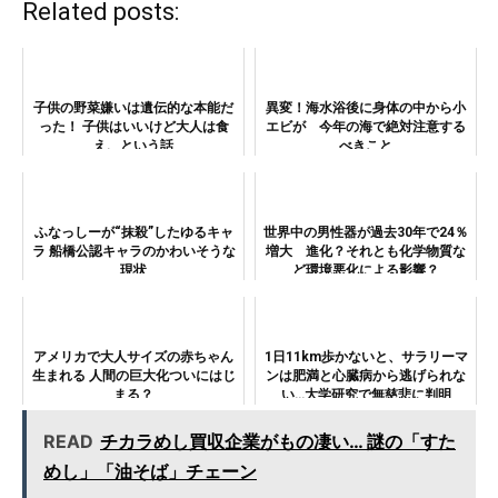
Related posts:
子供の野菜嫌いは遺伝的な本能だ
異変！海水浴後に身体の中から小
った！ 子供はいいけど大人は食
エビが 今年の海で絶対注意する
え、という話
べきこと
ふなっしーが“抹殺”したゆるキャ
世界中の男性器が過去30年で24％
ラ 船橋公認キャラのかわいそうな
増大 進化？それとも化学物質な
現状
ど環境悪化による影響？
アメリカで大人サイズの赤ちゃん
1日11km歩かないと、サラリーマ
生まれる 人間の巨大化ついにはじ
ンは肥満と心臓病から逃げられな
まる？
い…大学研究で無慈悲に判明
READ
チカラめし買収企業がもの凄い… 謎の「すた
めし」「油そば」チェーン