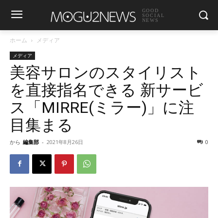
GOOD
SOCIAL
NEWS
ホーム
メディア
メディア
美容サロンのスタイリスト
を直接指名できる 新サービ
ス「MIRRE(ミラー)」に注
目集まる
から
編集部
-
2021年8月26日
0