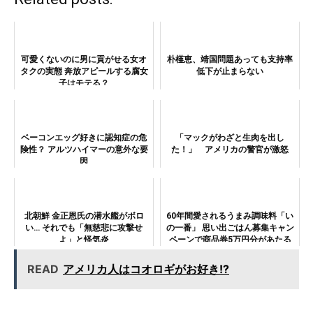
可愛くないのに男に貢がせる女オ
朴槿恵、靖国問題あっても支持率
タクの実態 奔放アピールする腐女
低下が止まらない
子はモテる？
ベーコンエッグ好きに認知症の危
「マックがわざと生肉を出し
険性？ アルツハイマーの意外な要
た！」 アメリカの警官が激怒
因
北朝鮮 金正恩氏の潜水艦がボロ
60年間愛されるうまみ調味料「い
い… それでも「無慈悲に攻撃せ
の一番」 思い出ごはん募集キャン
よ」と怪気炎
ペーンで商品券5万円分があたる
READ
アメリカ人はコオロギがお好き!?