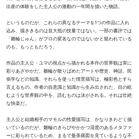
出産の体験をした主人公の激動の一年間を描いた物語。
というものだが、これらの異なるテーマを1つの作品に入れ
込み、描ききるのは並大抵の技量ではない。一部の書評では
「雛輪じゅん」がプロの変名なのではないかと疑われている
のも、もっともだろう。
作品の主人公・ユマの視点から描かれる本作の世界観は実に
彩りあざやかだ。雛輪が散りばめたアートや歴史、神話、民
俗学などの知識、それらを使った情景描写は、極彩色とすら
言えるもの。作者の自意識と知識から生み出された、目の眩
むような世界観の中を、読むものは泳がされる。それは壮絶
な快楽だ。
主人公と結婚相手のマモルの性愛描写は、かなりきわどく描
いているのだが、雛輪のきらびやかかつ湿度のあるメタファ
ーに彩られているため、まるで曼荼羅図を見ているような不