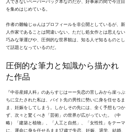
入できないペーパーバック本なのだが、好事家の間で今注目
を集めはじめている。
作者の雛輪じゅんはプロフィールを非公開としているが、新
人作家であることは間違いない。ただし処女作とは思えない
巧みな筆運びや、圧倒的な世界観は、知る人ぞ知るものとし
て話題となっているのだ。
圧倒的な筆力と知識から描かれ
た作品
『中谷産婦人科』のあらすじはーー失恋の苦しみから崖っぷ
ちに立たされた私は、バイト先の男性に勢いに身を任せるま
ま、妊娠をしてしまう。しかしその先には、全く予想もつか
ず、次々と驚くべき「芸術」の世界が広がっていた。（中
略）「建築と植物」、「人工と自然」、「女性性」をテーマ
に、運命に身を任せるまま17歳で失恋、妊娠、退学、結婚、