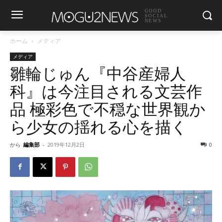
GOOD
SOCIAL
NEWS
ホーム
メディア
メディア
雛輪じゅん『中谷産婦人
科』は今注目される文芸作
品 極彩色で不穏な世界観か
ら少女の揺れる心を描く
から
編集部
-
2019年12月2日
0