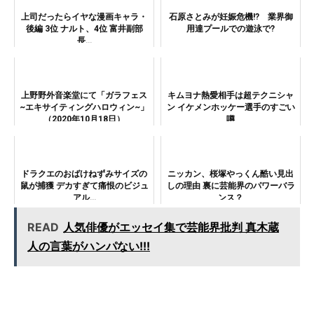
上司だったらイヤな漫画キャラ・
石原さとみが妊娠危機!? 業界御
後編 3位 ナルト、4位 富井副部
用達プールでの遊泳で?
長…
上野野外音楽堂にて「ガラフェス
キムヨナ熱愛相手は超テクニシャ
~エキサイティングハロウィン~」
ン イケメンホッケー選手のすごい
（2020年10月18日）
噂
ドラクエのおばけねずみサイズの
ニッカン、桜塚やっくん酷い見出
鼠が捕獲 デカすぎて痛恨のビジュ
しの理由 裏に芸能界のパワーバラ
アル…
ンス？
READ
人気俳優がエッセイ集で芸能界批判 真木蔵
人の言葉がハンパない!!!