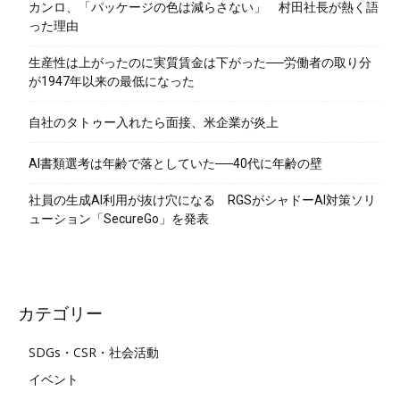
カンロ、「パッケージの色は減らさない」 村田社長が熱く語
った理由
生産性は上がったのに実質賃金は下がった──労働者の取り分
が1947年以来の最低になった
自社のタトゥー入れたら面接、米企業が炎上
AI書類選考は年齢で落としていた──40代に年齢の壁
社員の生成AI利用が抜け穴になる RGSがシャドーAI対策ソリ
ューション「SecureGo」を発表
カテゴリー
SDGs・CSR・社会活動
イベント