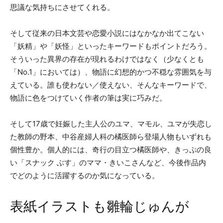
思議な気持ちにさせてくれる。
そして従来の日本文芸や恋愛小説にはなかなか出てこない
「妖精」や「妖怪」といったキーワードもポイントだろう。
そういった異界の存在が現れるわけではなく（少なくとも
「No.1」においては）、物語に幻想的かつ不穏な雰囲気を与
えている。誰も使わない／使えない、そんなキーワードで、
物語に色をつけていく作者の筆は実に巧みだ。
そして17歳で妊娠した主人公のユマ、マモル、ユマが失恋し
た教師の野本、中谷産婦人科の橘医師ら登場人物もいずれも
個性豊か。個人的には、奇行の目立つ橘医師や、きっぷの良
い「スナック ぶす」のママ・きいこさんなど、今後作品内
でどのように活躍するのか気になっている。
表紙イラストも雛輪じゅんが