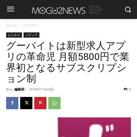
GOOD
SOCIAL
NEWS
ホーム
ビジネス
ビジネス
メディア
グーバイトは新型求人アプ
リの革命児 月額5800円で業
界初となるサブスクリプシ
ョン制
から
編集部
-
2019年11月26日
0