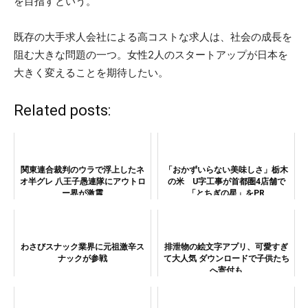
を目指すという。
既存の大手求人会社による高コストな求人は、社会の成長を
阻む大きな問題の一つ。女性2人のスタートアップが日本を
大きく変えることを期待したい。
Related posts:
関東連合裁判のウラで浮上したネ
「おかずいらない美味しさ」栃木
オ半グレ 八王子愚連隊にアウトロ
の米 U字工事が首都圏4店舗で
ー界が激震
「とちぎの星」をPR
わさびスナック業界に元祖激辛ス
排泄物の絵文字アプリ、可愛すぎ
ナックが参戦
て大人気 ダウンロードで子供たち
へ寄付も