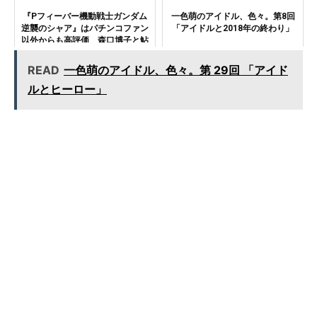
『Pフィーバー機動戦士ガンダム
一色萌のアイドル、色々。第8回
逆襲のシャア』はパチンコファン
「アイドルと2018年の終わり」
以外からも高評価 森口博子と鮎
川麻弥のデュエットによる新曲2
曲や、橋本マナミのCM等々
READ
一色萌のアイドル、色々。第 29回 「アイド
ルとヒーロー」