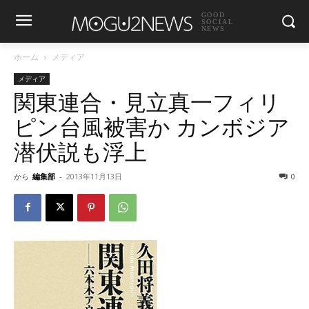
GOOD
SOCIAL
NEWS
ホーム
メディア
メディア
関東連合・見立真一フィリ
ピン台風被害か カンボジア
潜伏説も浮上
から
編集部
-
2013年11月13日
0