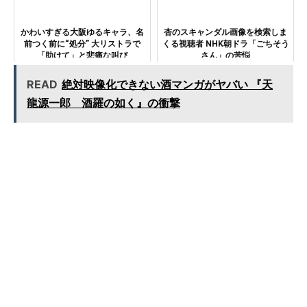
かわいすぎる大阪ゆるキャラ、名
杏のスキャンダル画像を検索しま
前つく前に“処分” 大リストラで
くる視聴者 NHK朝ドラ「ごちそう
「助けて」と悲痛な叫び
さん」の苦悩
READ
絶対映像化できない酒マンガがヤバい 『天
龍源一郎 酒羅の如く』の衝撃