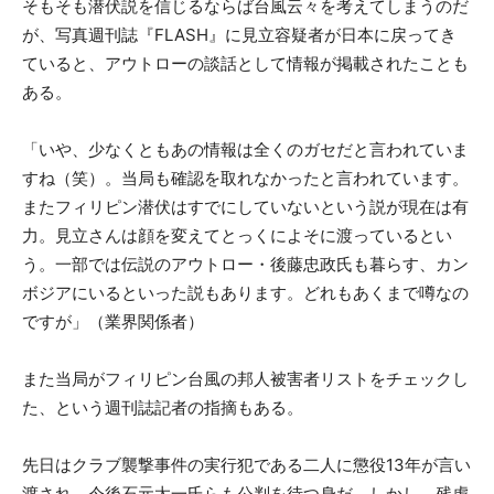
そもそも潜伏説を信じるならば台風云々を考えてしまうのだ
が、写真週刊誌『FLASH』に見立容疑者が日本に戻ってき
ていると、アウトローの談話として情報が掲載されたことも
ある。
「いや、少なくともあの情報は全くのガセだと言われていま
すね（笑）。当局も確認を取れなかったと言われています。
またフィリピン潜伏はすでにしていないという説が現在は有
力。見立さんは顔を変えてとっくによそに渡っているとい
う。一部では伝説のアウトロー・後藤忠政氏も暮らす、カン
ボジアにいるといった説もあります。どれもあくまで噂なの
ですが」（業界関係者）
また当局がフィリピン台風の邦人被害者リストをチェックし
た、という週刊誌記者の指摘もある。
先日はクラブ襲撃事件の実行犯である二人に懲役13年が言い
渡され、今後石元太一氏らも公判を待つ身だ。しかし、残虐