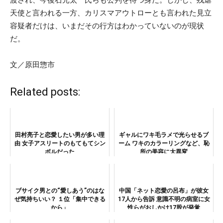
天使と言われる一方、カリスマアウトローとも言われた見立
容疑者だけは、いまだその行方はわかっていないのが現状
だ。
文／原田惣市
Related posts:
田村亮子と恋愛したい男が多い理
ギャルにワキ毛ラメで光らせるブ
由 女子アスリートのもてもてシン
ーム ワキのカラーリングなど、恥
ボルだった
所の美容に大異変
ブサイク男との“愛しあう”のはな
中国「ネット恋愛の呂布」が彼女
ぜ気持ちいい？ １位「集中できる
17人から告訴 意識不明の病室に女
から」
性らがおしかけ17股が発覚