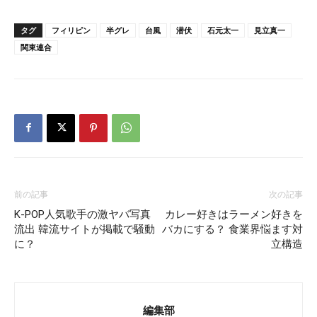
タグ
フィリピン
半グレ
台風
潜伏
石元太一
見立真一
関東連合
前の記事
次の記事
K-POP人気歌手の激ヤバ写真
カレー好きはラーメン好きを
流出 韓流サイトが掲載で騒動
バカにする？ 食業界悩ます対
に？
立構造
編集部