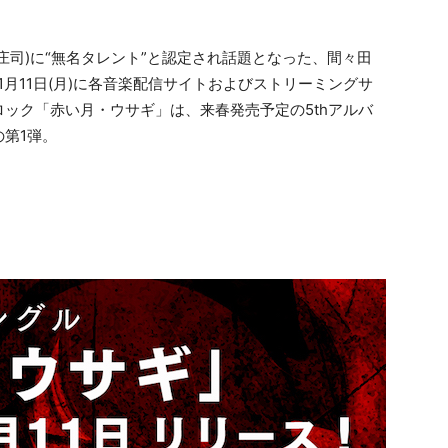
庄司)に“無名タレント”と認定され話題となった、間々田
月11日(月)に各音楽配信サイトおよびストリーミングサ
ック「赤い月・ウサギ」は、来春発売予定の5thアルバ
第1弾。