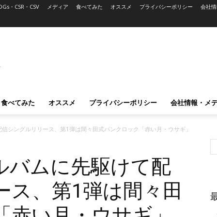
DGs・CSR・CSV
メディア
食べてみた
オススメ
プライバシーポリシー
会社情
L
食べてみた
オススメ
プライバシーポリシー
会社情報・メ
配信シングルリリース、第1弾は間々田式パンクロック「赤い月・ウサギ」
ルバムに先駆けて配
ース、第1弾は間々田
「赤い月・ウサギ」