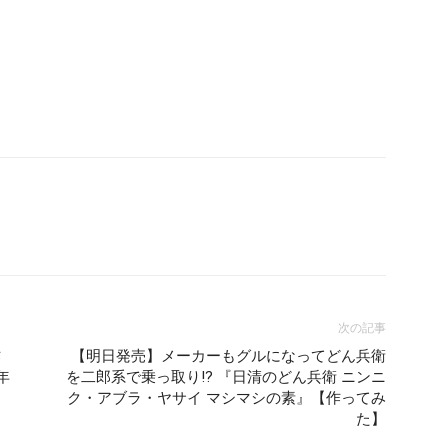
次の記事
作
【明日発売】メーカーもグルになってどん兵衛
年
を二郎系で乗っ取り!? 『日清のどん兵衛 ニンニ
ク・アブラ・ヤサイ マシマシの素』【作ってみ
た】