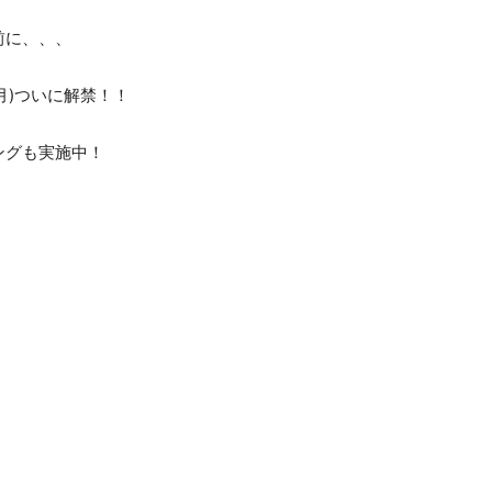
前に、、、
月)ついに解禁！！
ングも実施中！