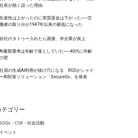
社長が熱く語った理由
生産性は上がったのに実質賃金は下がった──労
働者の取り分が1947年以来の最低になった
自社のタトゥー入れたら面接、米企業が炎上
AI書類選考は年齢で落としていた──40代に年齢
の壁
社員の生成AI利用が抜け穴になる RGSがシャド
ーAI対策ソリューション「SecureGo」を発表
カテゴリー
SDGs・CSR・社会活動
イベント