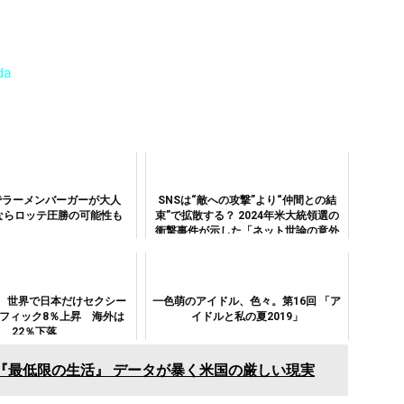
da
でラーメンバーガーが大人
SNSは“敵への攻撃”より“仲間との結
ならロッテ圧勝の可能性も
束”で拡散する？ 2024年米大統領選の
衝撃事件が示した「ネット世論の意外
な動き」
、世界で日本だけセクシー
一色萌のアイドル、色々。第16回 「ア
フィック8％上昇 海外は
イドルと私の夏2019」
22％下落
も『最低限の生活』 データが暴く米国の厳しい現実