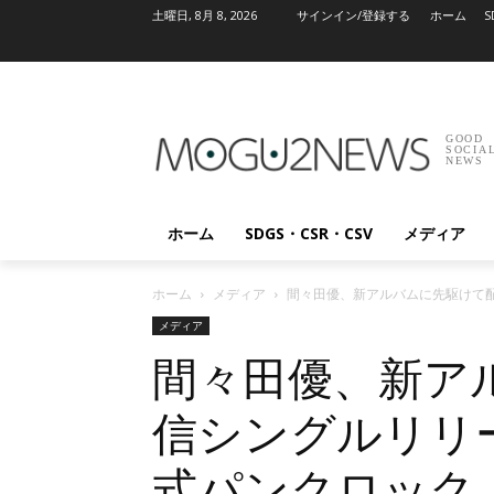
土曜日, 8月 8, 2026
サインイン/登録する
ホーム
S
GOOD
SOCIA
NEWS
ホーム
SDGS・CSR・CSV
メディア
ホーム
メディア
間々田優、新アルバムに先駆けて
メディア
間々田優、新ア
信シングルリリ
式パンクロック