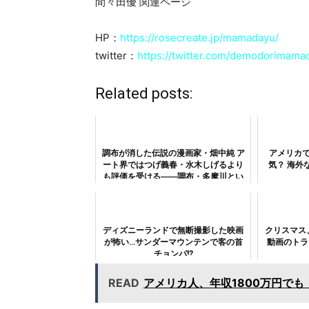
間々田優 関連ページ
HP：
https://rosecreate.jp/mamadayu/
twitter：
https://twitter.com/demodorimama
Related posts:
調布が消した伝説の漫画家・畑中純 ア
アメリカ
ート界ではつげ義春・水木しげるより
気？ 海外
も評価を受ける――調布・多摩川とい
う場所と、つげ義春・水木しげるとの
比較
ディズニーランドで無断撮影した映画
クリスマス
が怖い…サンダーマウンテンで客の首
動画のトラ
チョンパ!?
READ
アメリカ人、年収1800万円で