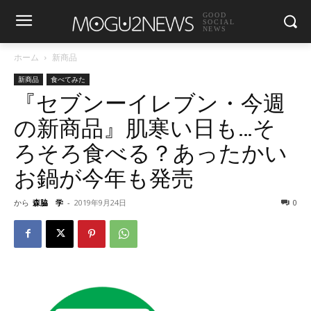
GOOD
SOCIAL
NEWS
ホーム
新商品
新商品
食べてみた
『セブンーイレブン・今週
の新商品』肌寒い日も…そ
ろそろ食べる？あったかい
お鍋が今年も発売
から
森脇 学
-
2019年9月24日
0