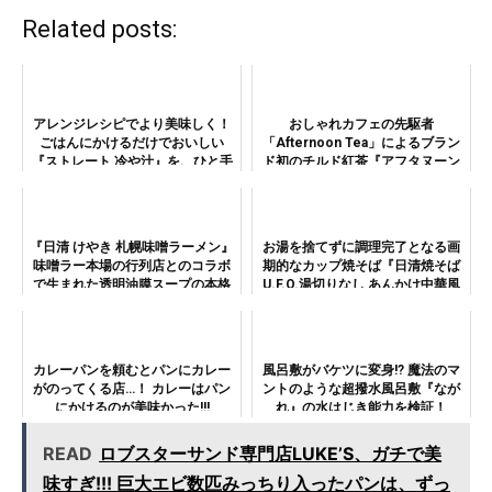
Related posts:
アレンジレシピでより美味しく！
おしゃれカフェの先駆者
ごはんにかけるだけでおいしい
「Afternoon Tea」によるブラン
『ストレート 冷や汁』を、ひと手
ド初のチルド紅茶『アフタヌーン
間くわえてより楽しもう
ティー チャイ/シャルドネダージ
リン』がついに登場！
『日清 けやき 札幌味噌ラーメン』
お湯を捨てずに調理完了となる画
味噌ラー本場の行列店とのコラボ
期的なカップ焼そば『日清焼そば
で生まれた透明油膜スープの本格
U.F.O.湯切りなし あんかけ中華風
派だが…
焼そば』！
カレーパンを頼むとパンにカレー
風呂敷がバケツに変身!? 魔法のマ
がのってくる店…！ カレーはパン
ントのような超撥水風呂敷『なが
にかけるのが美味かった!!!
れ』の水はじき能力を検証！
READ
ロブスターサンド専門店LUKE’S、ガチで美
味すぎ!!! 巨大エビ数匹みっちり入ったパンは、ずっ