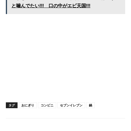
と噛んでたい!!! 口の中がエビ天国!!!
タグ
おにぎり
コンビニ
セブンイレブン
鍋