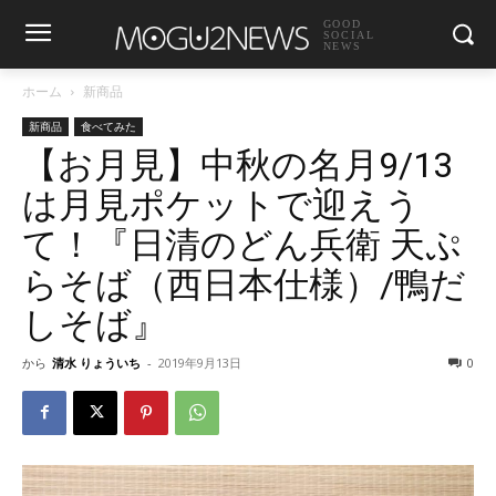
GOOD
SOCIAL
NEWS
ホーム
新商品
新商品
食べてみた
【お月見】中秋の名月9/13
は月見ポケットで迎えう
て！『日清のどん兵衛 天ぷ
らそば（西日本仕様）/鴨だ
しそば』
から
清水 りょういち
-
2019年9月13日
0