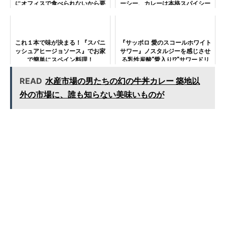
にオフィスで食べられないから要
ーシー、カレーは本格スパイシー
注意！
これ１本で味が決まる！『スパニ
『サッポロ 愛のスコールホワイト
ッシュアヒージョソース』でお家
サワー』ノスタルジーを感じさせ
で簡単にスペイン料理！
る乳性炭酸”愛入り!?”サワードリ
ンク
READ
水産市場の男たちの幻の牛丼カレー 築地以
外の市場に、誰も知らない美味いものが