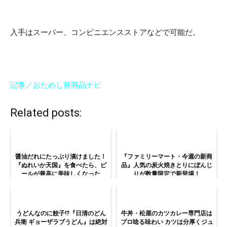
入手はスーパー、コンビニエンスストアなどで可能だ。
記事／おためし新商品ナビ
Related posts:
醤油だれにたっぷり漬けました！
『ファミリーマート・今週の新商
『ぬれいか天国』を食べたら、ビ
品』人気の炭火焼きとりにぼんじ
ールが最高に美味しくなった
りが数量限定で新登場！
うどんなのに餃子!?『日清のどん
牛丼・松屋のカツカレー専門店は
兵衛 ギョーザラブうどん』は絶対
プロ唸る味わい カツは分厚くジュ