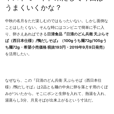
うまくいくかな？
中秋の名月をただ楽しむのではもったいない。しかし面倒な
ことはしたくない。そんな時にはコンビニで簡単に手に入
り、卵さえあればできる
日清食品『日清のどん兵衛 天ぷらそ
ば（西日本仕様）/鴨だしそば』（100gうち麺72g/105gう
ち麺72g・希望小売価格 税抜193円・2019年9月9日発売）
を活用したい。
なぜなら、この『日清のどん兵衛 天ぷらそば（西日本仕
様）/鴨だしそば』は2品とも麺の中央に卵を落とす用のくぼ
みがついたから。そこにポンと生卵を入れて、熱湯を入れ、
湯蒸らし3分、月見そばが出来上がるという寸法だ。