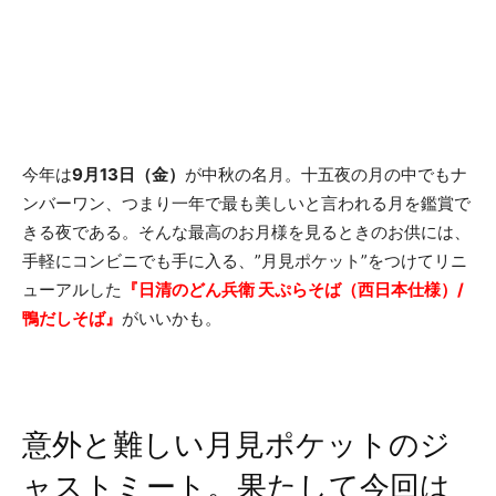
今年は
9月13日（金）
が中秋の名月。十五夜の月の中でもナ
ンバーワン、つまり一年で最も美しいと言われる月を鑑賞で
きる夜である。そんな最高のお月様を見るときのお供には、
手軽にコンビニでも手に入る、”月見ポケット”をつけてリニ
ューアルした
『日清のどん兵衛 天ぷらそば（西日本仕様）/
鴨だしそば』
がいいかも。
意外と難しい月見ポケットのジ
ャストミート。果たして今回は