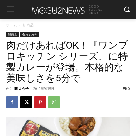
GOOD
SOCIAL
NEWS
ホーム
新商品
新商品
食べてみた
肉だけあればOK！『ワンプ
ロキッチン シリーズ』に特
製カレーが登場。本格的な
美味しさを5分で
から
蘭 よう子
-
2019年9月5日
0