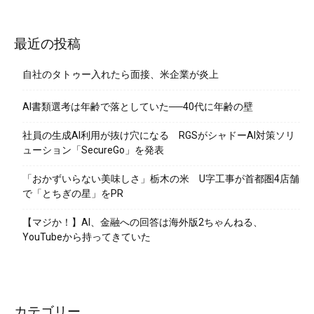
最近の投稿
自社のタトゥー入れたら面接、米企業が炎上
AI書類選考は年齢で落としていた──40代に年齢の壁
社員の生成AI利用が抜け穴になる RGSがシャドーAI対策ソリ
ューション「SecureGo」を発表
「おかずいらない美味しさ」栃木の米 U字工事が首都圏4店舗
で「とちぎの星」をPR
【マジか！】AI、金融への回答は海外版2ちゃんねる、
YouTubeから持ってきていた
カテゴリー