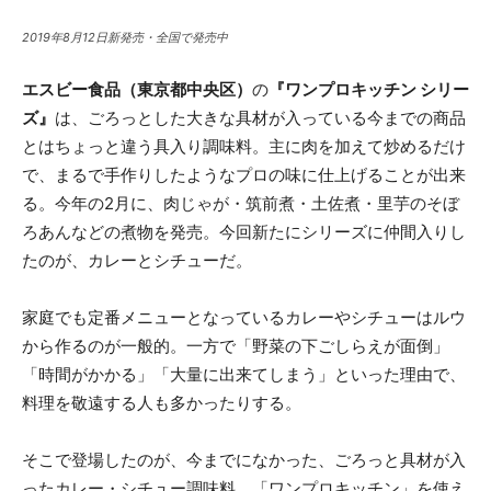
2019年8月12日新発売・全国で発売中
エスビー食品（東京都中央区）
の
『ワンプロキッチン シリー
ズ』
は、ごろっとした大きな具材が入っている今までの商品
とはちょっと違う具入り調味料。主に肉を加えて炒めるだけ
で、まるで手作りしたようなプロの味に仕上げることが出来
る。今年の2月に、肉じゃが・筑前煮・土佐煮・里芋のそぼ
ろあんなどの煮物を発売。今回新たにシリーズに仲間入りし
たのが、カレーとシチューだ。
家庭でも定番メニューとなっているカレーやシチューはルウ
から作るのが一般的。一方で「野菜の下ごしらえが面倒」
「時間がかかる」「大量に出来てしまう」といった理由で、
料理を敬遠する人も多かったりする。
そこで登場したのが、今までになかった、ごろっと具材が入
ったカレー・シチュー調味料。「ワンプロキッチン」を使え