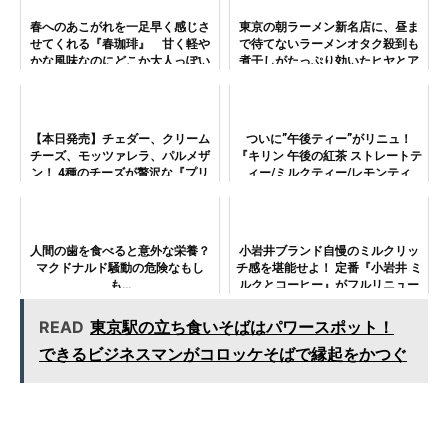
春へのあこがれを一足早く感じさ
東京の朝ラーメン新名店に、昼ま
せてくれる『春珈琲』 甘く軽や
で待てないラーメンオタク殺到も
かな風味なのにどこか大人っぽい
煮干しがたっぷり効いたヒヤとア
ブレンド！
ツ、朝から幸せ〜
【本日発売】チェダー、クリーム
ついに”午後ティー”がリニュ！
チーズ、モッツァレラ、パルメザ
『キリン 午後の紅茶 ストレートテ
ン！ 4種のチーズが贅沢な『プリ
ィー/ミルクティー/レモンティ
ングルズ チーズ イン チーズ』！
ー』はどう変わったか
人間の歯を食べると意外な栄養？
小岩井ブランド自慢のミルクリッ
マクドナルド騒動の危険なもし
チ感を堪能せよ！ 定番『小岩井 ミ
も…
ルクとコーヒー』がフルリニュー
アル
READ
東京駅の立ち食いそばはパワースポット！
できるビジネスマンがコロッケそばで縁起をかつぐ