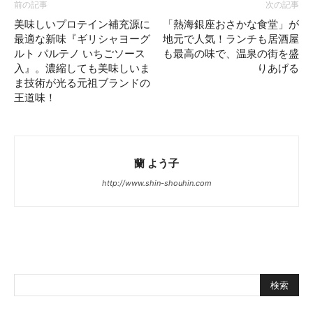
前の記事
次の記事
美味しいプロテイン補充源に
「熱海銀座おさかな食堂」が
最適な新味『ギリシャヨーグ
地元で人気！ランチも居酒屋
ルト パルテノ いちごソース
も最高の味で、温泉の街を盛
入』。濃縮しても美味しいま
りあげる
ま技術が光る元祖ブランドの
王道味！
蘭 よう子
http://www.shin-shouhin.com