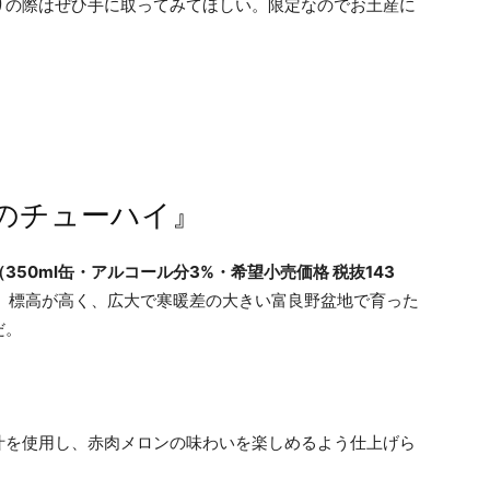
りの際はぜひ手に取ってみてほしい。限定なのでお土産に
のチューハイ』
50ml缶・アルコール分3%・希望小売価格 税抜143
、標高が高く、広大で寒暖差の大きい富良野盆地で育った
だ。
汁を使用し、赤肉メロンの味わいを楽しめるよう仕上げら