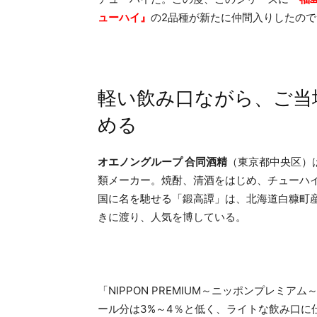
ューハイ』
の2品種が新たに仲間入りしたの
軽い飲み口ながら、ご当
める
オエノングループ 合同酒精
（東京都中央区）
類メーカー。焼酎、清酒をはじめ、チューハ
国に名を馳せる「鍛高譚」は、北海道白糠町
きに渡り、人気を博している。
「NIPPON PREMIUM～ニッポンプレミ
ール分は3%～4％と低く、ライトな飲み口に