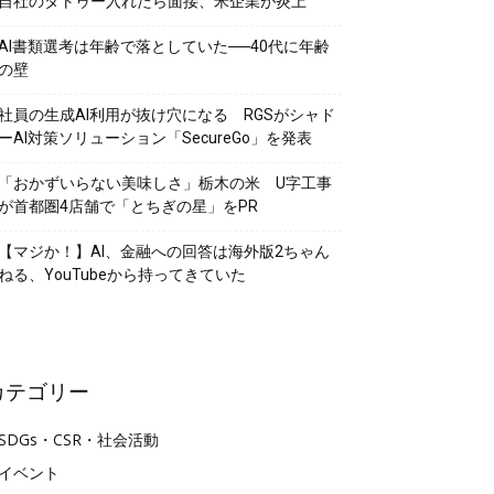
自社のタトゥー入れたら面接、米企業が炎上
AI書類選考は年齢で落としていた──40代に年齢
の壁
社員の生成AI利用が抜け穴になる RGSがシャド
ーAI対策ソリューション「SecureGo」を発表
「おかずいらない美味しさ」栃木の米 U字工事
が首都圏4店舗で「とちぎの星」をPR
【マジか！】AI、金融への回答は海外版2ちゃん
ねる、YouTubeから持ってきていた
カテゴリー
SDGs・CSR・社会活動
イベント