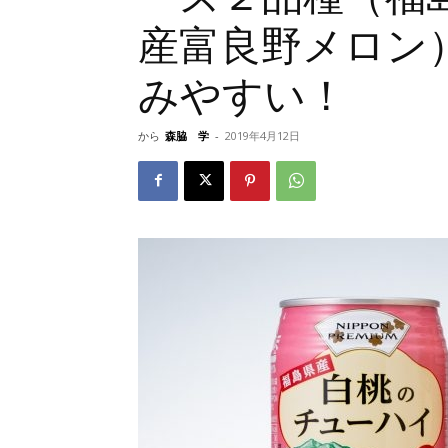
産富良野メロン
みやすい！
から
森脇 学
-
2019年4月12日