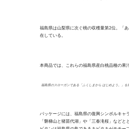
福島県は山梨県に次ぐ桃の収穫量第2位。「
在している。
本商品では、これらの福島県産白桃品種の果
福島県のスローガンである「ふくしまから はじめよう。」を
パッケージには、福島県の復興シンボルキャ
「磐梯山と猪苗代湖」や「三春滝桜」などと
ビタンは福島県の鳥であるキビタキがモチー