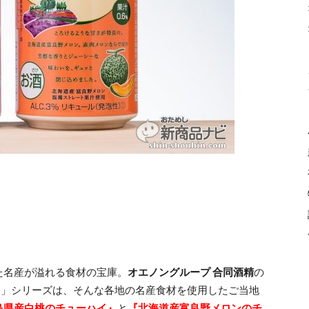
た名産が溢れる食材の宝庫。
オエノングループ 合同酒精
の
アム～」シリーズは、そんな各地の名産食材を使用したご当地
島県産白桃のチューハイ』
と
『北海道産富良野メロンのチ