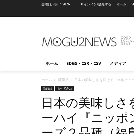
金曜日, 8月 7, 2026
サインイン/登録する
ホーム
S
GOOD
SOCIA
NEWS
ホーム
SDGS・CSR・CSV
メディア
ホーム
新商品
日本の美味しさを届けるご当地チュ
新商品
食べてみた
日本の美味しさ
ーハイ『ニッポ
ーズ２品種（福