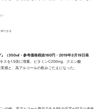
コン
一杯できる
（350㎖・参考価格税抜160円・2019年3月19日発
スを1.5倍に増量。ビタミンC200mg、クエン酸
い果実感と、高アルコールの飲みごたえになった。
インの他、高アルコール商品である9%の文字が目立つ赤色