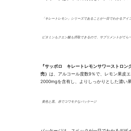
「キレートレモン」シリーズであることが一目でわかるアイ
ビタミンもクエン酸も摂取できるので、サプリメントがてら
『サッポロ キレートレモンサワーストロング』
売）
は、アルコール度数9％で、レモン果皮エキ
2000mgを含有し、よりしっかりとした濃
黄色と黒、赤でコワモテなパッケージ
パッケージは、スペックが一目でわかるデザ