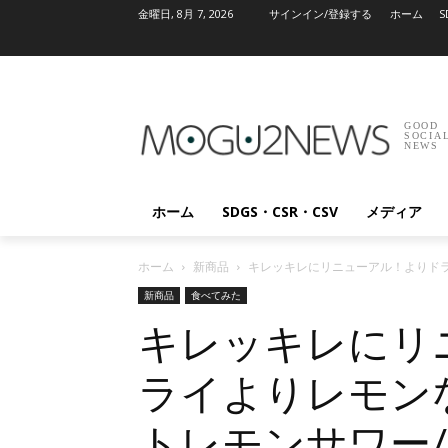
金曜日, 8月 7, 2026
サインイン/登録する
ホーム
S
GOOD
SOCIA
NEWS
ホーム
SDGS・CSR・CSV
メディア
ホーム
新商品
キレッキレにリニューアル！よりドラ
新商品
食べてみた
キレッキレにリ
ライよりレモン
トレモンサワー