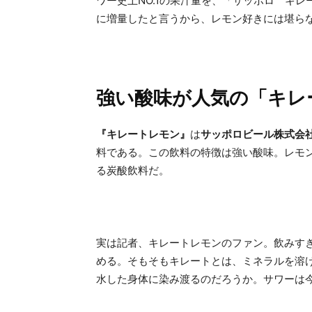
ワー史上NO.1の果汁量を、「サッポロ キレ
に増量したと言うから、レモン好きには堪ら
強い酸味が人気の「キレ
『キレートレモン』
は
サッポロビール株式会
料である。この飲料の特徴は強い酸味。レモ
る炭酸飲料だ。
実は記者、キレートレモンのファン。飲みす
める。そもそもキレートとは、ミネラルを溶
水した身体に染み渡るのだろうか。サワーは