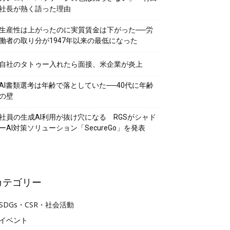
社長が熱く語った理由
生産性は上がったのに実質賃金は下がった──労
働者の取り分が1947年以来の最低になった
自社のタトゥー入れたら面接、米企業が炎上
AI書類選考は年齢で落としていた──40代に年齢
の壁
社員の生成AI利用が抜け穴になる RGSがシャド
ーAI対策ソリューション「SecureGo」を発表
カテゴリー
SDGs・CSR・社会活動
イベント