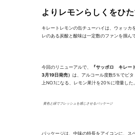
よりレモンらしくをひた
キレートレモンの缶チューハイは、ウォッカ
レのある炭酸と酸味は一定数のファンを掴ん
今回のリニューアルで、
『サッポロ キレート
3月19日発売）
は、アルコール度数5％でビタミ
上NO.1になる、レモン果汁を20％に増量し
黄色と緑でフレッシュを感じさせるパッケージ
パッケージは、中味の特長をアイコンに、ス