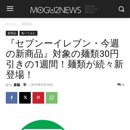
GOOD
SOCIAL
NEWS
ホーム
新商品
新商品
食べてみた
『セブンーイレブン・今週
の新商品』対象の麺類30円
引きの1週間！麺類が続々新
登場！
から
森脇 学
-
2019年3月19日
0