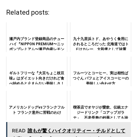
Related posts:
瀬戸内ブランド登録商品のチュー
九十九里浜トド、あやうく食用に
ハイ『NIPPON PREMIUM〜ニッ
されるところだった 北海道ではト
ポンプレミアム〜瀬戸内産レモン
ドはカレー、大和煮として珍重
ミックスのチューハイ』が新発
売！春の訪れを感じる爽やかな味
わい！
ギルトフリーな『大豆ちょこ枝豆
フルーツとコーヒー、実は相性ば
味』はダイエット向きだけれど食
つぐん パフェとアイスコーヒーの
べ始めると止まらない美味しさ！
美味しい合わせ方
アメリカンドッグvsフランクフル
喫茶店でオヤジが愛飲、伝統エナ
ト フランク意外に苦戦のわけ
ジードリンク「コアップガラ
ナ」 不老長寿の妙薬としても珍
重
READ
誰もが驚くハイクオリティー・チルドとして