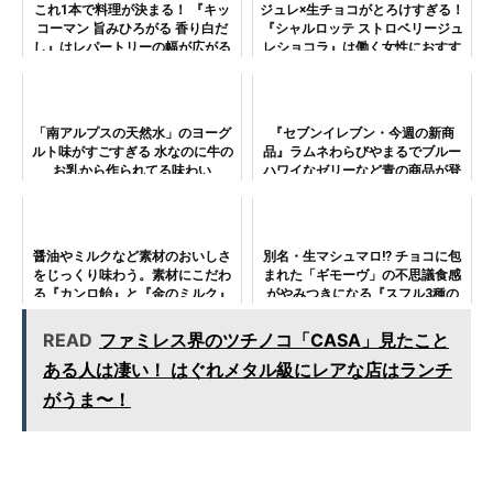
これ1本で料理が決まる！ 『キッ
ジュレ×生チョコがとろけすぎる！
コーマン 旨みひろがる 香り白だ
『シャルロッテ ストロベリージュ
し』はレパートリーの幅が広がる
レショコラ』は働く女性におすす
おいしさ！
めの癒し系生チョコレート！
「南アルプスの天然水」のヨーグ
『セブンイレブン・今週の新商
ルト味がすごすぎる 水なのに牛の
品』ラムネわらびやまるでブルー
お乳から作られてる味わい
ハワイなゼリーなど青の商品が登
場
醤油やミルクなど素材のおいしさ
別名・生マシュマロ!? チョコに包
をじっくり味わう。素材にこだわ
まれた「ギモーヴ」の不思議食感
る『カンロ飴』と『金のミルク』
がやみつきになる『スフル3種の
シリーズのキャンペーンが実施
ベリー』
中！
READ
ファミレス界のツチノコ「CASA」見たこと
ある人は凄い！ はぐれメタル級にレアな店はランチ
がうま〜！