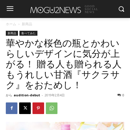
GOOD
SOCIAL
NEWS
ホーム
新商品
新商品
食べてみた
華やかな桜色の瓶とかわい
らしいデザインに気分が上
がる！ 贈る人も贈られる人
もうれしい甘酒『サクラサ
ク』をおためし！
から
audition-debut
-
2019年2月4日
0