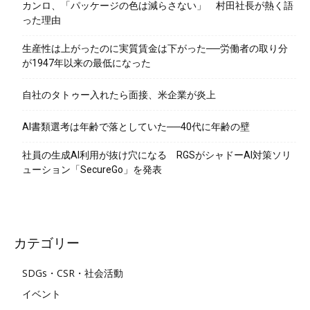
カンロ、「パッケージの色は減らさない」 村田社長が熱く語
った理由
生産性は上がったのに実質賃金は下がった──労働者の取り分
が1947年以来の最低になった
自社のタトゥー入れたら面接、米企業が炎上
AI書類選考は年齢で落としていた──40代に年齢の壁
社員の生成AI利用が抜け穴になる RGSがシャドーAI対策ソリ
ューション「SecureGo」を発表
カテゴリー
SDGs・CSR・社会活動
イベント