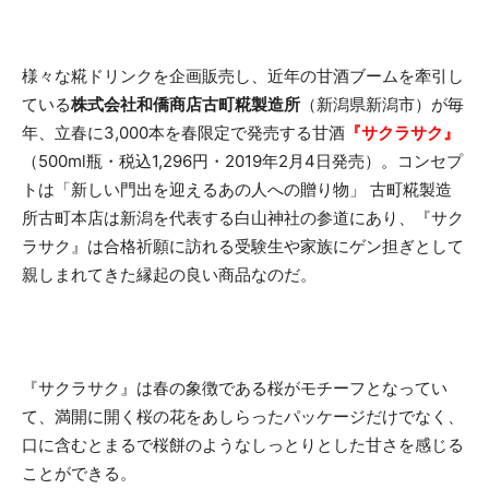
様々な糀ドリンクを企画販売し、近年の甘酒ブームを牽引し
ている
株式会社和僑商店古町糀製造所
（新潟県新潟市）が毎
年、立春に3,000本を春限定で発売する甘酒
『サクラサク』
（500ml瓶・税込1,296円・2019年2月4日発売）。コンセプ
トは「新しい門出を迎えるあの人への贈り物」 古町糀製造
所古町本店は新潟を代表する白山神社の参道にあり、『サク
ラサク』は合格祈願に訪れる受験生や家族にゲン担ぎとして
親しまれてきた縁起の良い商品なのだ。
『サクラサク』は春の象徴である桜がモチーフとなってい
て、満開に開く桜の花をあしらったパッケージだけでなく、
口に含むとまるで桜餅のようなしっとりとした甘さを感じる
ことができる。