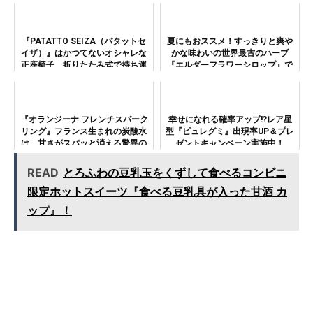
ト
『PATATTO SEIZA（パタットセ
夏にもおススメ！すっきりと爽や
イザ）』はかつてないオシャレな
かな味わいの世界最古のハーブ
正座椅子 折りたたみ式で持ち運
『エルダーフラワーシロップ』で
びもOK！
お菓子作り
『オランジーナ フレンチスパーク
幸せになれる確率アップ!?レア星
リング』フランス生まれの炭酸水
型『ピュレグミ』出現率UP＆プレ
は、甘さがスパッと消える驚異の
ゼントキャンペーン実施中！
スッキリ感
READ
とろふわの豆乳玉をくずして食べるコンビニ
限定ホットスイーツ『食べる豆乳具が入った甘酒 カ
ップ』！