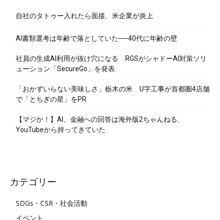
自社のタトゥー入れたら面接、米企業が炎上
AI書類選考は年齢で落としていた──40代に年齢の壁
社員の生成AI利用が抜け穴になる RGSがシャドーAI対策ソリ
ューション「SecureGo」を発表
「おかずいらない美味しさ」栃木の米 U字工事が首都圏4店舗
で「とちぎの星」をPR
【マジか！】AI、金融への回答は海外版2ちゃんねる、
YouTubeから持ってきていた
カテゴリー
SDGs・CSR・社会活動
イベント