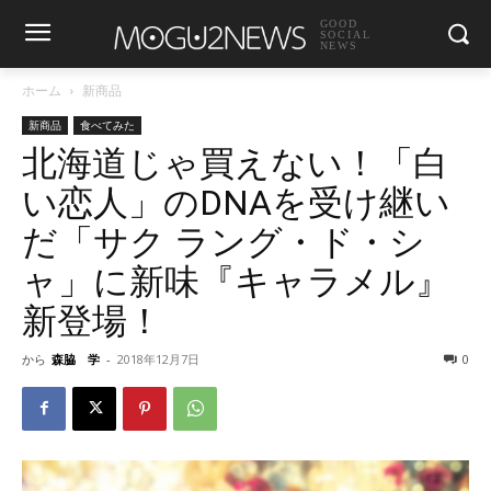
GOOD
SOCIAL
NEWS
ホーム
新商品
新商品
食べてみた
北海道じゃ買えない！「白
い恋人」のDNAを受け継い
だ「サク ラング・ド・シ
ャ」に新味『キャラメル』
新登場！
から
森脇 学
-
2018年12月7日
0