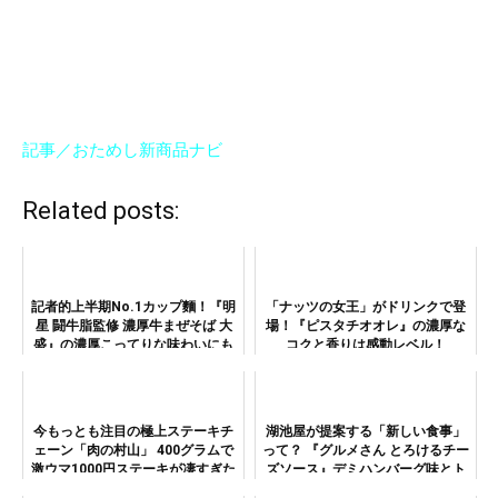
記事／おためし新商品ナビ
Related posts:
記者的上半期No.1カップ麵！『明
「ナッツの女王」がドリンクで登
星 闘牛脂監修 濃厚牛まぜそば 大
場！『ピスタチオオレ』の濃厚な
盛』の濃厚こってりな味わいにも
コクと香りは感動レベル！
うメロメロ
今もっとも注目の極上ステーキチ
湖池屋が提案する「新しい食事」
ェーン「肉の村山」 400グラムで
って？ 『グルメさん とろけるチー
激ウマ1000円ステーキが凄すぎた
ズソース』デミハンバーグ味とト
マトボロネーゼ味を食べ比べてみ