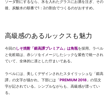
ソーダ割にするなら、氷を入れたグラスにお酒を注ぎ、その
後、炭酸水の順番で1：2の割合でつくるのがおすすめ。
高級感のあるルックスも魅力
今回の
しそ焼酎「
鍛
高譚プレミアム」は角瓶
を採用。ラベル
と化粧箱は、赤シソをイメージしたシックな紫色で統一され
ていて、全体的に凛とした佇まいである。
ラベルには、美しくデザインされたスタイリッシュな「鍛高
譚」の文字が描かれ、下部には「
PREMIUM 2018
」の箔文
字が記されている。シンプルながらも、高級感が漂ってい
る。