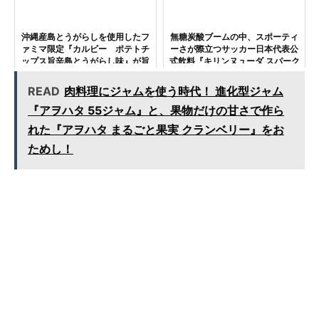
た！
沖縄産島とうがらしを使用したフ
無糖炭酸ブームの中、スポーティ
ァミマ限定『カルビー ポテトチ
ーさが際立つサッカー日本代表公
ップス旨辛島とうがらし味』が旨
式飲料『キリンヌューダ スパーク
い！
リング/同 レモン』登場！
READ
肉料理にジャムを使う時代！ 進化型ジャム
『アヲハタ 55ジャム』と、果物だけの甘さで作ら
れた『アヲハタ まるごと果実 クランベリー』をお
ためし！