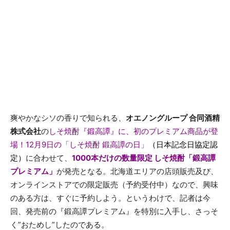
爽やかなシソの香りで知られる、
オエノングループ 合同酒精
株式会社
の
しそ焼酎『鍛高譚』に、初のプレミアム商品が登
場！12月9日の「しそ焼酎 鍛高譚の日」
（日本記念日協定認
定）
に合わせて、
1000本だけの数量限定 しそ焼酎「鍛高譚
プレミアム」
が発売となる。北海道エリアの店頭販売及び、
オンラインストアでの限定販売（予約受付中）なので、興味
のある方は、すぐに予約しよう。というわけで、記者は今
回、発売前の『鍛高譚プレミアム』を特別に入手し、さっそ
く”おためし”したのである。