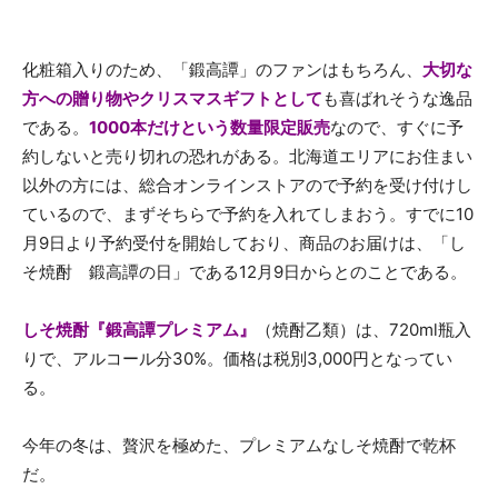
化粧箱入りのため、「鍛高譚」のファンはもちろん、
大切な
方への贈り物やクリスマスギフトとして
も喜ばれそうな逸品
である。
1000本だけという数量限定販売
なので、すぐに予
約しないと売り切れの恐れがある。北海道エリアにお住まい
以外の方には、総合オンラインストアので予約を受け付けし
ているので、まずそちらで予約を入れてしまおう。すでに10
月9日より予約受付を開始しており、商品のお届けは、「し
そ焼酎 鍛高譚の日」である12月9日からとのことである。
しそ焼酎『鍛高譚プレミアム』
（焼酎乙類）は、720ml瓶入
りで、アルコール分30%。価格は税別3,000円となってい
る。
今年の冬は、贅沢を極めた、プレミアムなしそ焼酎で乾杯
だ。