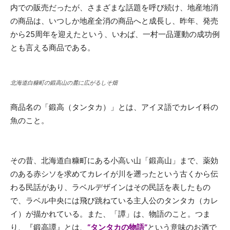
内での販売だったが、さまざまな話題を呼び続け、地産地消
の商品は、いつしか地産全消の商品へと成長し、昨年、発売
から25周年を迎えたという、いわば、一村一品運動の成功例
とも言える商品である。
北海道白糠町の鍛高山の麓に広がるしそ畑
商品名の「鍛高（タンタカ）」とは、アイヌ語でカレイ科の
魚のこと。
その昔、北海道白糠町にある小高い山「鍛高山」まで、薬効
のある赤シソを求めてカレイが川を遡ったという古くから伝
わる民話があり、ラベルデザインはその民話を表したもの
で、ラベル中央には飛び跳ねている主人公のタンタカ（カレ
イ）が描かれている。また、「譚」は、物語のこと。つま
り、『鍛高譚』とは、
“タンタカの物語”
という意味のお酒で