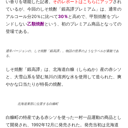
い香りを堪能した記者。
そのレポートはこちらにアップ
され
ているが、今回のしそ焼酎「鍛高譚プレミアム」は、通常の
アルコール分20％に比べて
30％
と高めで、甲類焼酎をブレ
ンドしない
乙類焼酎
という
、初のプレミアム商品となっての
登場である。
通常バージョンの、しそ焼酎「鍛高譚」。物語の世界のようなラベルが素敵であ
る。
しそ焼酎「鍛高譚」は、北海道白糠（しらぬか）産の赤シソ
と、大雪山系を望む旭川の清冽な水を使用して造られた、爽
やかな口当たりが特長の焼酎。
北海道東部に位置する白糠町
白糠町の特産である赤シソを使った一村一品運動の商品とし
て開発され、1992年12月に発売された。発売当初は北海道