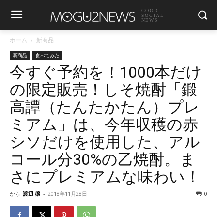
GOOD
SOCIAL
NEWS
ホーム
新商品
新商品
食べてみた
今すぐ予約を！1000本だけ
の限定販売！しそ焼酎「鍛
高譚（たんたかたん）プレ
ミアム」は、今年収穫の赤
シソだけを使用した、アル
コール分30%の乙焼酎。ま
さにプレミアムな味わい！
から
渡辺 穣
-
2018年11月28日
0