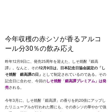
今年収穫の赤シソが香るアルコ
ール分30％の飲み応え
昨年12月9日に、発売25周年を迎えた、しそ焼酎『鍛高
譚』。なんと、その
12月9日は、日本記念日協会認定の「し
そ焼酎 鍛高譚の日」
として制定されているのである。その
記念日に合わせ、今回の
しそ焼酎
「
鍛高譚プレミアム」は発
売
される。
今年3月に、しそ焼酎「鍛高譚」の香りを約20倍にアップし
たリニューアルが行われた際にも、その赤シソの華やかで強