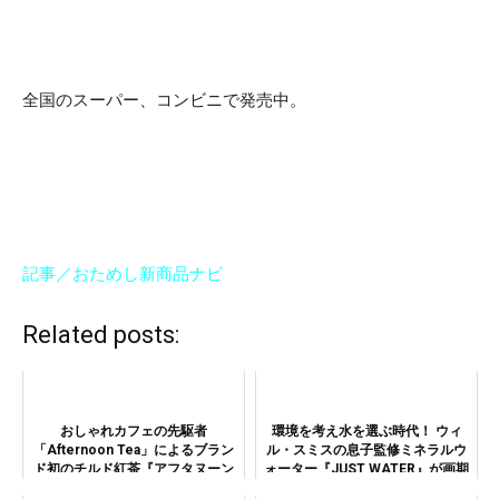
全国のスーパー、コンビニで発売中。
記事／おためし新商品ナビ
Related posts:
おしゃれカフェの先駆者
環境を考え水を選ぶ時代！ ウィ
「Afternoon Tea」によるブラン
ル・スミスの息子監修ミネラルウ
ド初のチルド紅茶『アフタヌーン
ォーター『JUST WATER』が画期
ティー チャイ/シャルドネダージ
的な理由