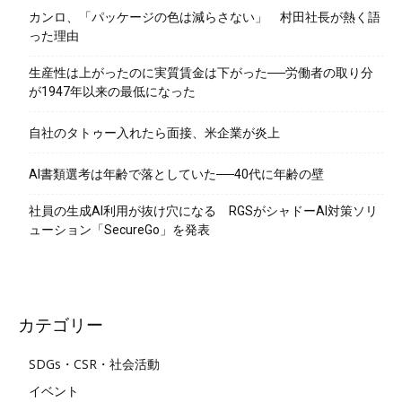
カンロ、「パッケージの色は減らさない」 村田社長が熱く語
った理由
生産性は上がったのに実質賃金は下がった──労働者の取り分
が1947年以来の最低になった
自社のタトゥー入れたら面接、米企業が炎上
AI書類選考は年齢で落としていた──40代に年齢の壁
社員の生成AI利用が抜け穴になる RGSがシャドーAI対策ソリ
ューション「SecureGo」を発表
カテゴリー
SDGs・CSR・社会活動
イベント