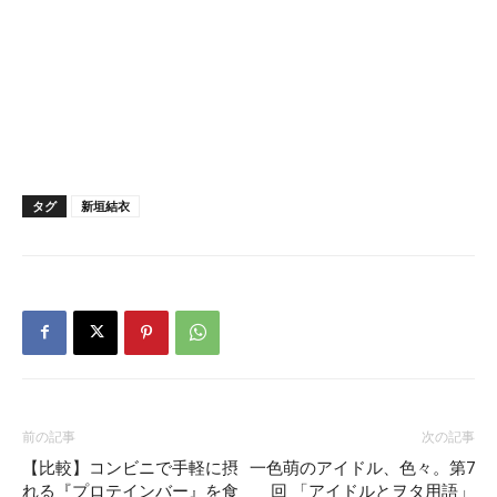
タグ
新垣結衣
前の記事
次の記事
【比較】コンビニで手軽に摂
一色萌のアイドル、色々。第7
れる『プロテインバー』を食
回 「アイドルとヲタ用語」