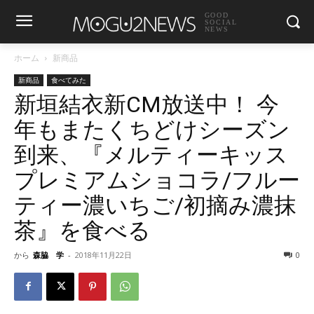
GOOD
SOCIAL
NEWS
ホーム
新商品
新商品
食べてみた
新垣結衣新CM放送中！ 今
年もまたくちどけシーズン
到来、『メルティーキッス
プレミアムショコラ/フルー
ティー濃いちご/初摘み濃抹
茶』を食べる
から
森脇 学
-
2018年11月22日
0