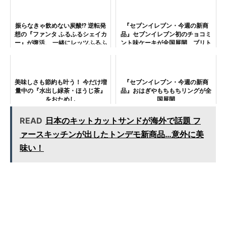
リン』がついに登場！
振らなきゃ飲めない炭酸!? 逆転発
『セブンイレブン・今週の新商
想の『ファンタ ふるふるシェイカ
品』セブンイレブン初のチョコミ
ー』が復活、 一緒にレッツふるふ
ント味ケーキが全国展開 ブリト
る！
ーの新味も
美味しさも節約も叶う！ 今だけ増
『セブンイレブン・今週の新商
量中の『水出し緑茶・ほうじ茶』
品』おはぎやもちもちリングが全
をおためし
国展開
READ
日本のキットカットサンドが海外で話題 フ
ァースキッチンが出したトンデモ新商品…意外に美
味い！