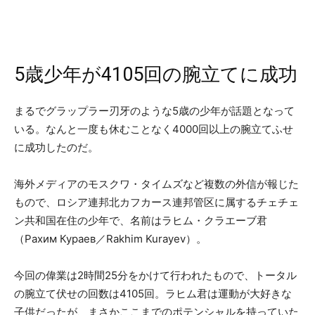
5歳少年が4105回の腕立てに成功
まるでグラップラー刃牙のような5歳の少年が話題となって
いる。なんと一度も休むことなく4000回以上の腕立てふせ
に成功したのだ。
海外メディアのモスクワ・タイムズなど複数の外信が報じた
もので、ロシア連邦北カフカース連邦管区に属するチェチェ
ン共和国在住の少年で、名前はラヒム・クラエーブ君
（Рахим Кураев／Rakhim Kurayev）。
今回の偉業は2時間25分をかけて行われたもので、トータル
の腕立て伏せの回数は4105回。ラヒム君は運動が大好きな
子供だったが、まさかここまでのポテンシャルを持っていた