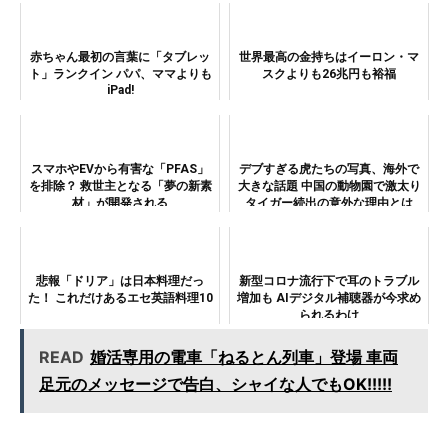
赤ちゃん最初の言葉に「タブレッ
世界最高の金持ちはイーロン・マ
ト」ランクイン パパ、ママよりも
スクよりも26兆円も裕福
iPad!
スマホやEVから有害な「PFAS」
デブすぎる虎たちの写真、海外で
を排除？ 救世主となる「夢の新素
大きな話題 中国の動物園で激太り
材」が開発される
タイガー続出の意外な理由とは
悲報「ドリア」は日本料理だっ
新型コロナ流行下で耳のトラブル
た！ これだけあるエセ英語料理10
増加も AIデジタル補聴器が今求め
られるわけ
READ
婚活専用の電車「ねるとん列車」登場 車両
足元のメッセージで告白、シャイな人でもOK!!!!!