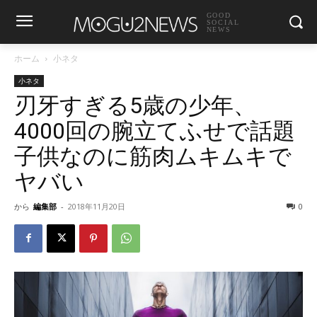
GOOD
SOCIAL
NEWS
ホーム
小ネタ
小ネタ
刃牙すぎる5歳の少年、
4000回の腕立てふせで話題
子供なのに筋肉ムキムキで
ヤバい
から
編集部
-
2018年11月20日
0