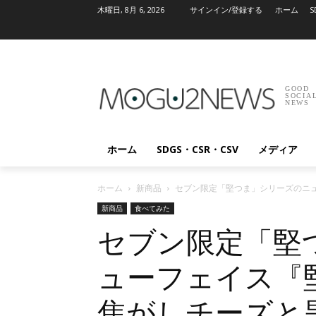
木曜日, 8月 6, 2026
サインイン/登録する
ホーム
S
GOOD
SOCIA
NEWS
ホーム
SDGS・CSR・CSV
メディア
ホーム
新商品
セブン限定「堅つま」シリーズのニュ
新商品
食べてみた
セブン限定「堅
ューフェイス『
焦がしチーズと