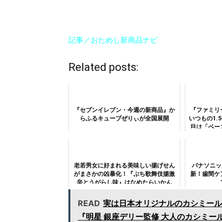
記事／おためし新商品ナビ
Related posts:
『セブンイレブン・今週の新商品』か
『ファミリ
らふるキューブぜりぃが全国展開
いつもの1.
目は「ベー
ミ
老若男女に好まれる美味しい揚げせん
パナソニッ
がまさかの凶暴化！『ぷち歌舞伎揚激
新！歯間ケ
辛とうがらし味』はなめたらいかん
READ
実は日本オリジナルのカシミール
『明星 銀座デリー監修 大人のカシミー