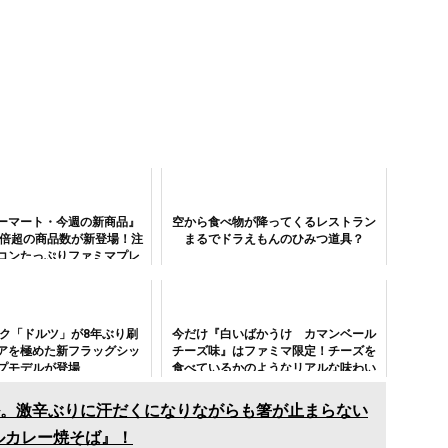
ーマート・今週の新商品』
空から食べ物が降ってくるレストラン
5倍超の商品数が新登場！注
まるでドラえもんのひみつ道具？
コンたっぷりファミマプレ
アムピザまん」！
ク「ドルツ」が8年ぶり刷
今だけ『白いばかうけ カマンベール
アを極めた新フラッグシッ
チーズ味』はファミマ限定！チーズを
プモデルが登場
食べているかのようなリアルな味わい
がすごい
。激辛ぶりに汗だくになりながらも箸が止まらない
ルカレー焼そば』！