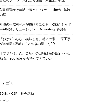
自社のタトゥー入れたら面接、米企業が炎上
AI書類選考は年齢で落としていた──40代に年齢
の壁
社員の生成AI利用が抜け穴になる RGSがシャド
ーAI対策ソリューション「SecureGo」を発表
「おかずいらない美味しさ」栃木の米 U字工事
が首都圏4店舗で「とちぎの星」をPR
【マジか！】AI、金融への回答は海外版2ちゃん
ねる、YouTubeから持ってきていた
カテゴリー
SDGs・CSR・社会活動
イベント