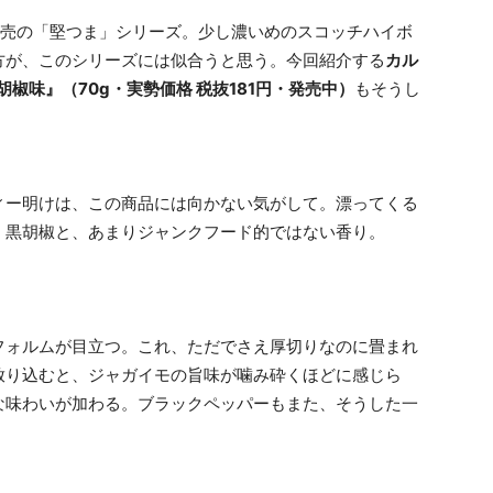
専売の「堅つま」シリーズ。少し濃いめのスコッチハイボ
方が、このシリーズには似合うと思う。今回紹介する
カル
椒味』（70g・実勢価格 税抜181円・発売中）
もそうし
ィー明けは、この商品には向かない気がして。漂ってくる
、黒胡椒と、あまりジャンクフード的ではない香り。
フォルムが目立つ。これ、ただでさえ厚切りなのに畳まれ
放り込むと、ジャガイモの旨味が噛み砕くほどに感じら
な味わいが加わる。ブラックペッパーもまた、そうした一