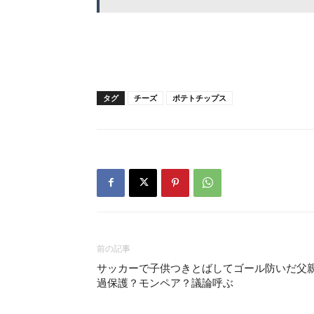
タグ
チーズ
ポテトチップス
前の記事
サッカーで子供つきとばしてゴール防いだ父
過保護？モンペア？議論呼ぶ