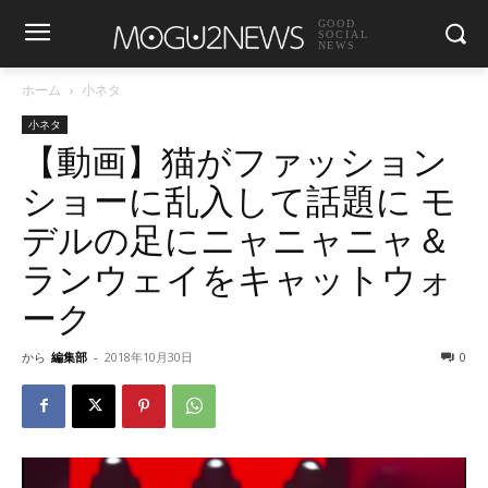
GOOD
SOCIAL
NEWS
ホーム
小ネタ
小ネタ
【動画】猫がファッション
ショーに乱入して話題に モ
デルの足にニャニャニャ＆
ランウェイをキャットウォ
ーク
から
編集部
-
2018年10月30日
0