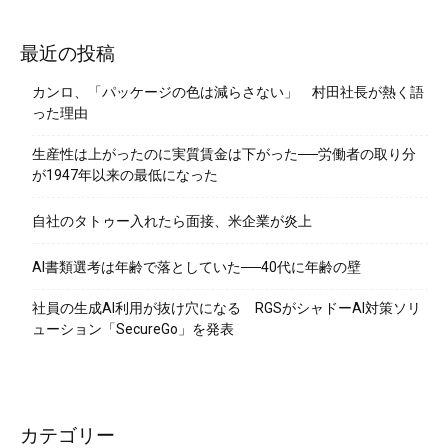
最近の投稿
カンロ、「パッケージの色は減らさない」 村田社長が熱く語
った理由
生産性は上がったのに実質賃金は下がった──労働者の取り分
が1947年以来の最低になった
自社のタトゥー入れたら面接、米企業が炎上
AI書類選考は年齢で落としていた──40代に年齢の壁
社員の生成AI利用が抜け穴になる RGSがシャドーAI対策ソリ
ューション「SecureGo」を発表
カテゴリー