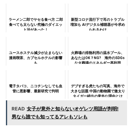
ラーメン二郎でヤセる食べ方 二郎
新型コロナ流行下で耳のトラブル
食べても太らない究極のダイエッ
増加も AIデジタル補聴器が今求め
ト法があった！
られるわけ
ユースホステル減少が止まらない
火葬場の排熱利用の温水プール、
漫画喫茶、カプセルホテルの影響
あなたはOK？NG? 海外のSDGs
も
な火葬場のエネルギー再利用
電子タバコ、ニコチンなしでも血
デブすぎる虎たちの写真、海外で
管に悪影響、最新研究で判明
大きな話題 中国の動物園で激太り
タイガー続出の意外な理由とは
READ
女子が意外と知らないオゲレツ用語が判明!
男なら誰でも知ってるアレもソレも