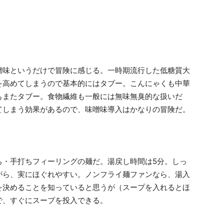
噌味というだけで冒険に感じる。一時期流行した低糖質大
を高めてしまうので基本的にはタブー。こんにゃくも中華
もまたタブー。食物繊維も一般には無味無臭的な扱いだ
てしまう効果があるので、味噌味導入はかなりの冒険だ。
ち・手打ちフィーリングの麺だ。湯戻し時間は5分。しっ
がら、実にほぐれやすい。ノンフライ麺ファンなら、湯入
を決めることを知っていると思うが（スープを入れるとほ
で、すぐにスープを投入できる。