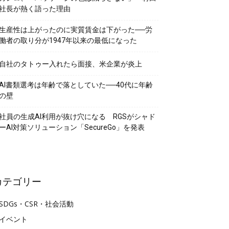
社長が熱く語った理由
生産性は上がったのに実質賃金は下がった──労
働者の取り分が1947年以来の最低になった
自社のタトゥー入れたら面接、米企業が炎上
AI書類選考は年齢で落としていた──40代に年齢
の壁
社員の生成AI利用が抜け穴になる RGSがシャド
ーAI対策ソリューション「SecureGo」を発表
カテゴリー
SDGs・CSR・社会活動
イベント