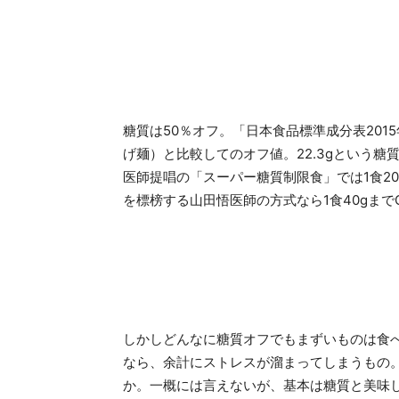
糖質は50％オフ。「日本食品標準成分表20
げ麺）と比較してのオフ値。22.3gという
医師提唱の「スーパー糖質制限食」では1食2
を標榜する山田悟医師の方式なら1食40gま
しかしどんなに糖質オフでもまずいものは食
なら、余計にストレスが溜まってしまうもの
か。一概には言えないが、基本は糖質と美味