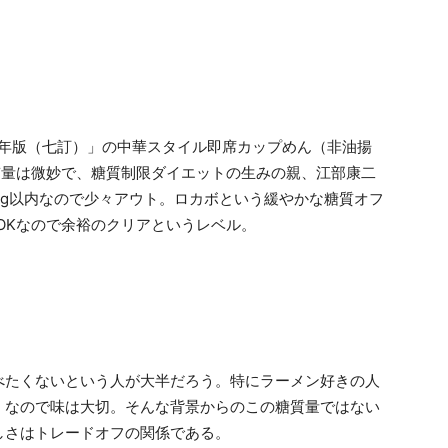
15年版（七訂）」の中華スタイル即席カップめん（非油揚
糖質量は微妙で、糖質制限ダイエットの生みの親、江部康二
0g以内なので少々アウト。ロカボという緩やかな糖質オフ
でOKなので余裕のクリアというレベル。
べたくないという人が大半だろう。特にラーメン好きの人
。なので味は大切。そんな背景からのこの糖質量ではない
しさはトレードオフの関係である。