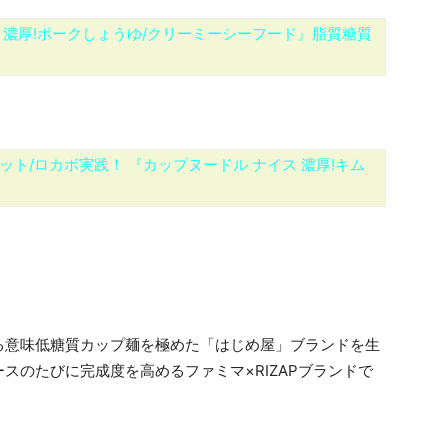
 濃厚!ポークしょうゆ/クリーミーシーフード』脂質糖質
ト/ロカボ実践！ 『カップヌードル ナイス 濃厚!キム
る意味低糖質カップ麺を極めた「はじめ屋」ブランドを生
スのたびに完成度を高めるファミマ×RIZAPブランドで