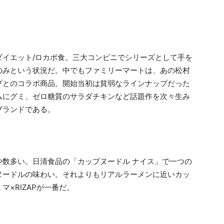
ダイエット/ロカボ食。三大コンビニでシリーズとして手を
のみという状況だ。中でもファミリーマートは、あの松村
プとのコラボ商品。開始当初は貧弱なラインナップだった
ムにグミ、ゼロ糖質のサラダチキンなど話題作を次々生み
ブランドである。
や数多い。日清食品の「カップヌードル ナイス」で一つの
ヌードルの味わい。それよりもリアルラーメンに近いカッ
×RIZAPが一番だ。