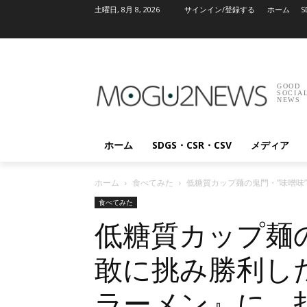
土曜日, 8月 8, 2026
サインイン/登録する
ホーム
S
GOOD
SOCIA
NEWS
ホーム
SDGS・CSR・CSV
メディア
ホーム
食べてみた
低糖質カップ麺の鬼門・”味噌味”
食べてみた
低糖質カップ麺の
敢に挑み勝利した 
ラーメン』に、