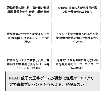
通勤時間の勝ち組・負け組の都道
ヒモのいる女の方が幸福度が高
府県 最長 神奈川50分、最短 宮崎
い!? 一般女性の2.3倍も
17分
世界最大のウサギが幼女よりデケ
トランプ支持で離婚される男が急
え 20kg超のリアルミッフィーが
増 政治的意見の違いで別れるカッ
恐い…
プルたち
飲食店をバナナで襲撃した男、警
海外で1ミリも寿司に見えない寿
察が捜査中 拳銃と見せかけ「金を
司を発見 寿司バーガーのビジュア
出せ」と叫ぶ映像も
ルが危険！
READ
餃子の王将ゲームが微妙に無理ゲー!!!! クリ
アで豪華プレゼントももらえる、だがムズい！