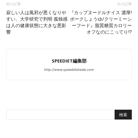
前の記事
次の記事
寂しい人は風邪が悪くなりや
『カップヌードルナイス 濃厚!
すい、大学研究で判明 孤独感
ポークしょうゆ/クリーミーシ
は人の健康状態に大きな悪影
ーフード』脂質糖質カロリー
響
オフなのにこってり!?
SPEEDIET編集部
http://www.speeddietweb.com