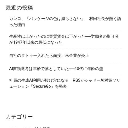
最近の投稿
カンロ、「パッケージの色は減らさない」 村田社長が熱く語
った理由
生産性は上がったのに実質賃金は下がった──労働者の取り分
が1947年以来の最低になった
自社のタトゥー入れたら面接、米企業が炎上
AI書類選考は年齢で落としていた──40代に年齢の壁
社員の生成AI利用が抜け穴になる RGSがシャドーAI対策ソリ
ューション「SecureGo」を発表
カテゴリー