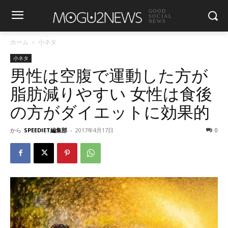
GOOD
SOCIAL
NEWS
ホーム
小ネタ
小ネタ
男性は空腹で運動した方が
脂肪減りやすい 女性は食後
の方がダイエットに効果的
から
SPEEDIET編集部
-
2017年4月17日
0