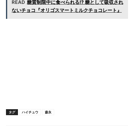
READ
糖質制限中に食べられる!? 糖として吸収され
ないチョコ『オリゴスマートミルクチョコレート』
タグ
ハイチュウ
森永