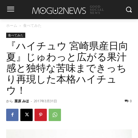
GOOD
SOCIAL
NEWS
ホーム
食べてみた
食べてみた
『ハイチュウ 宮崎県産日向
夏』じゅわっと広がる果汁
感と独特な苦味まできっち
り再現した本格ハイチュ
ウ！
から
栗原 みほ
-
2017年3月31日
0