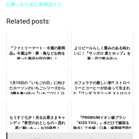
記事／おためし新商品ナビ
Related posts:
『ファミリーマート・今週の新商
よりビールらしく重みのある味わ
品』今週は牛・豚・鳥などお肉を
いに！『サッポロ 麦とホップ』を
使った商品が目白押し！
新・旧で飲み比べ
1月15日の「いちごの日」に向け
カフェラテの新しい形!? ストロベ
たローソンのいちごシリーズから
リーとコーヒーが出会って生まれ
3種を食べ比べ『いちごづくしロ
た『ワンダ ラテリッチ ストロベリ
ールケーキ/いちごづくしのメロン
ー』！
パン/いちごづくしのしっとりメロ
ンパン』！
もうすぐ七夕！光るお星さまキャ
『PREMIUMイオン歯ブラシ
ンディ『夜空のおとしもの～流れ
「KISS YOU」』水だけで歯垢を
星に願いを～』6/20発売！
除去して虫歯・口臭・歯周病予防!!