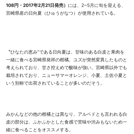
108
円・
2017
年
2
月
21
日発売）
には、2~5月に旬を迎える、
宮崎県産の日向夏（ひゅうがなつ）が使用されている。
〝ひなたの恵み
”
である日向夏は、甘味のある白皮と果肉を
一緒に食べる宮崎県発祥の柑橘。ユズが突然変異したものと
考えられており、甘さ控えめで酸味が強い。宮崎県以外でも
栽培されており、ニューサマーオレンジ、小夏、土佐小夏と
いう別称で出荷されていることが多いのだそう。
みかんなどの他の柑橘とは異なり、アルベドとも言われる白
皮の部分は、ふかふかとした食感で苦味や渋みもないため一
緒に食べることをオススメする。