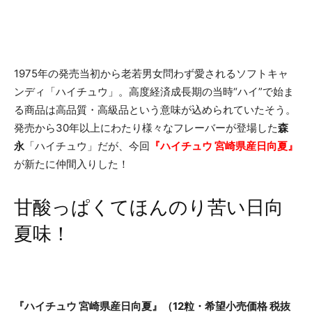
1975
年の発売当初から老若男女問わず愛されるソフトキャ
ンディ「ハイチュウ」。高度経済成長期の当時“ハイ”で始ま
る商品は高品質・高級品という意味が込められていたそう。
発売から
30
年以上にわたり様々なフレーバーが登場した
森
永
「ハイチュウ」だが、今回
『
ハイチュウ 宮崎県産日向夏
』
が新たに仲間入りした！
甘酸っぱくてほんのり苦い日向
夏味！
『ハイチュウ 宮崎県産日向夏』（
12
粒・希望小売価格 税抜