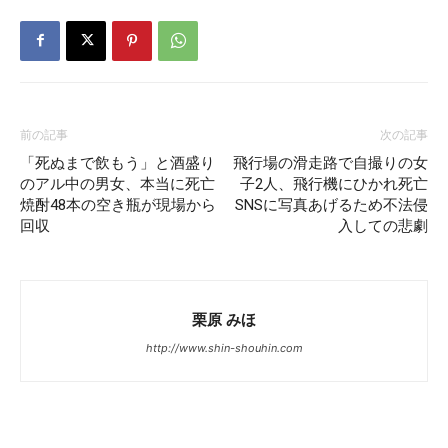
前の記事
次の記事
「死ぬまで飲もう」と酒盛り
飛行場の滑走路で自撮りの女
のアル中の男女、本当に死亡
子2人、飛行機にひかれ死亡
焼酎48本の空き瓶が現場から
SNSに写真あげるため不法侵
回収
入しての悲劇
栗原 みほ
http://www.shin-shouhin.com