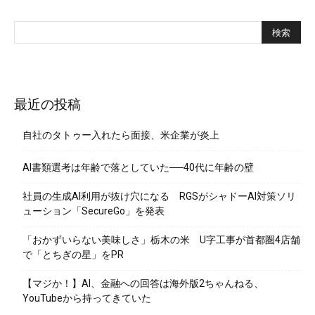
最近の投稿
自社のタトゥー入れたら面接、米企業が炎上
AI書類選考は年齢で落としていた──40代に年齢の壁
社員の生成AI利用が抜け穴になる RGSがシャドーAI対策ソリ
ューション「SecureGo」を発表
「おかずいらない美味しさ」栃木の米 U字工事が首都圏4店舗
で「とちぎの星」をPR
【マジか！】AI、金融への回答は海外版2ちゃんねる、
YouTubeから持ってきていた