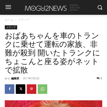
GOOD
SOCIAL
NEWS
ホーム
メディア
メディア
おばあちゃんを車のトラン
クに乗せて運転の家族、非
難が殺到 開いたトランクに
ちょこんと座る姿がネット
で拡散
から
編集部
-
2017年3月2日
0