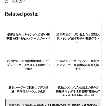
文・高野景子
Related posts:
峯岸みなみスキャンダルが多い裏
2013年男が「ガン見した」芸能人
事情 AKB48内のスケープゴート？
ランキング 能年玲奈や整形グラド
ル…
25万件以上の米国選挙関連ディー
中国のジャーキーでペット死相次
プフェイクリクエストをChatGPT
ぐアメリカ 政府機関が原因を調
が拒否
査中
脳をレーザーで刺激してデブ撲
｢孤独のグルメ｣久住昌之の新作が
滅 科学者がマウスで成功
美味そうすぎる!!! 新連載｢荒野のグ
ルメ｣は｢ほろ酔いテロ｣!!!
READ
「預金＝安全」は過去の話？ 50代・60代か