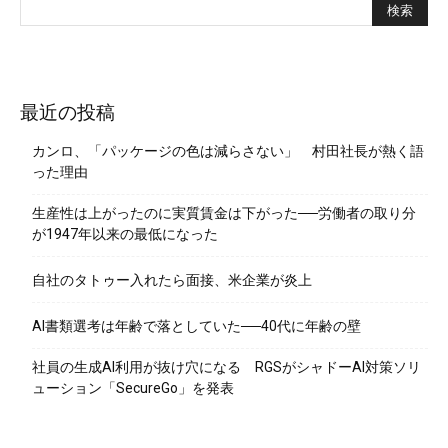
最近の投稿
カンロ、「パッケージの色は減らさない」 村田社長が熱く語
った理由
生産性は上がったのに実質賃金は下がった──労働者の取り分
が1947年以来の最低になった
自社のタトゥー入れたら面接、米企業が炎上
AI書類選考は年齢で落としていた──40代に年齢の壁
社員の生成AI利用が抜け穴になる RGSがシャドーAI対策ソリ
ューション「SecureGo」を発表