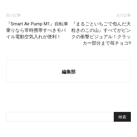
前の記事
次の記事
『Smart Air Pump M1』自転車
『まるごといちごで包んだ大
乗りなら常時携帯すべきモバ
粒きのこの山』すべてがピン
イル電動空気入れが便利！
クの衝撃ビジュアル！クラッ
カー部分まで苺チョコ!!
編集部