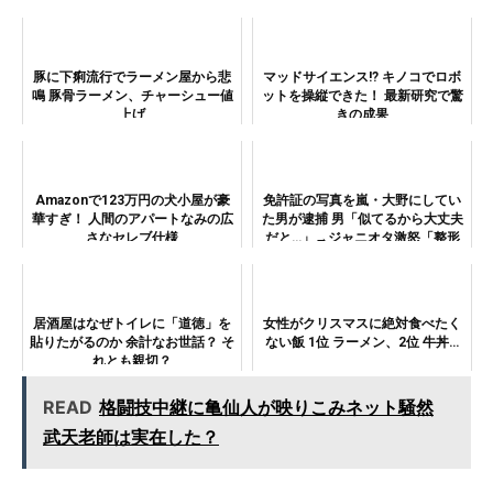
豚に下痢流行でラーメン屋から悲
マッドサイエンス!? キノコでロボ
鳴 豚骨ラーメン、チャーシュー値
ットを操縦できた！ 最新研究で驚
上げ
きの成果
Amazonで123万円の犬小屋が豪
免許証の写真を嵐・大野にしてい
華すぎ！ 人間のアパートなみの広
た男が逮捕 男「似てるから大丈夫
さなセレブ仕様
だと…」→ジャニオタ激怒「整形
100回しても似ねーよ！」
居酒屋はなぜトイレに「道徳」を
女性がクリスマスに絶対食べたく
貼りたがるのか 余計なお世話？ そ
ない飯 1位 ラーメン、2位 牛丼…
れとも親切？
READ
格闘技中継に亀仙人が映りこみネット騒然
武天老師は実在した？