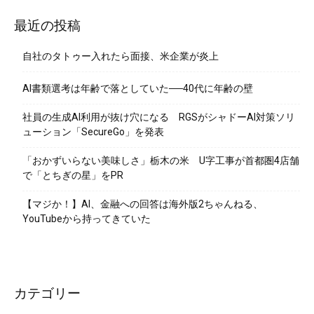
最近の投稿
自社のタトゥー入れたら面接、米企業が炎上
AI書類選考は年齢で落としていた──40代に年齢の壁
社員の生成AI利用が抜け穴になる RGSがシャドーAI対策ソリ
ューション「SecureGo」を発表
「おかずいらない美味しさ」栃木の米 U字工事が首都圏4店舗
で「とちぎの星」をPR
【マジか！】AI、金融への回答は海外版2ちゃんねる、
YouTubeから持ってきていた
カテゴリー