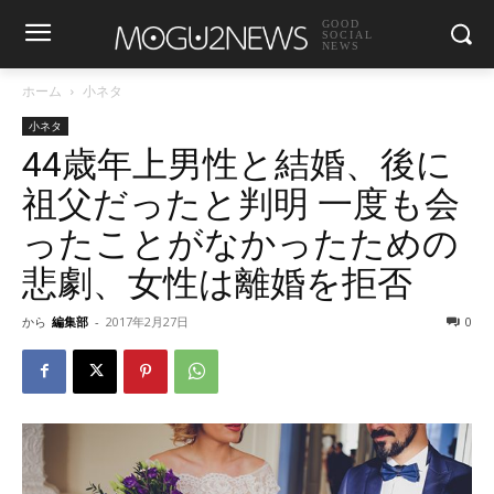
GOOD
SOCIAL
NEWS
ホーム
小ネタ
小ネタ
44歳年上男性と結婚、後に
祖父だったと判明 一度も会
ったことがなかったための
悲劇、女性は離婚を拒否
から
編集部
-
2017年2月27日
0