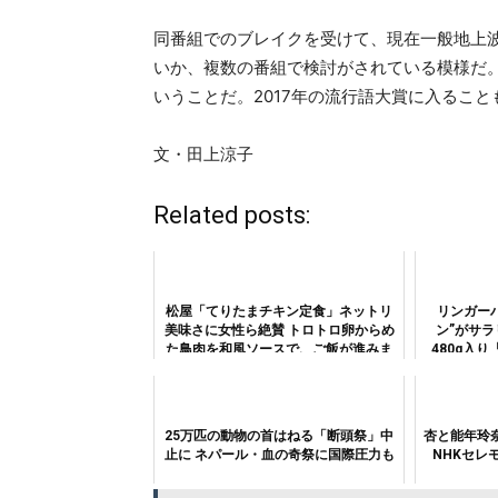
同番組でのブレイクを受けて、現在一般地上
いか、複数の番組で検討がされている模様だ
いうことだ。2017年の流行語大賞に入るこ
文・田上涼子
Related posts:
松屋「てりたまチキン定食」ネットリ
リンガー
美味さに女性ら絶賛 トロトロ卵からめ
ン”がサラ
た鳥肉を和風ソースで、ご飯が進みま
480g入
くったよ！
プ」が、
25万匹の動物の首はねる「断頭祭」中
杏と能年玲
止に ネパール・血の奇祭に国際圧力も
NHKセレ