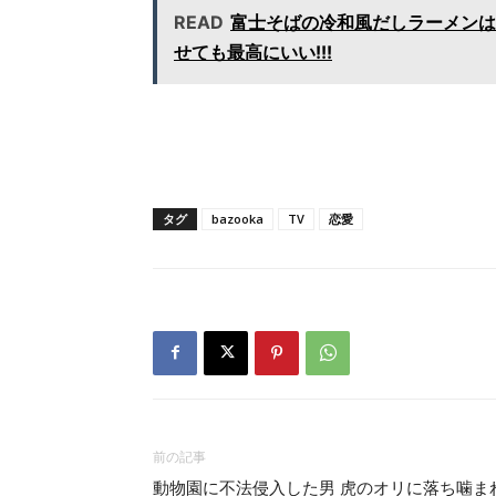
READ
富士そばの冷和風だしラーメンは
せても最高にいい!!!
タグ
bazooka
TV
恋愛
前の記事
動物園に不法侵入した男 虎のオリに落ち噛ま