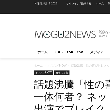
木曜日, 8月 6, 2026
サインイン/登録する
ホーム
S
GOOD
SOCIA
NEWS
ホーム
SDGS・CSR・CSV
メディア
ホーム
オススメNOW
話題沸騰「性の喜びおじさん
オススメNOW
有名人と食
話題沸騰「性の
一体何者？ ネッ
出演でブレイク