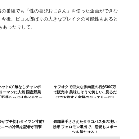
波の番組でも「性の喜びおじさん」を使った企画ができな
。今後、ピコ太郎ばりの大きなブレイクの可能性もあると
ともあったりして。
ハットの“麺なしチャンポ
ヤフオクで巨大な豚肉型の石が300万
リーマンに人気 国産野菜
で販売中 美味しそうで美しい…見るだ
り「野菜たっぷり食べるスー
けでお腹すく究極のジュエリーだ!!!
意外にジャンクで美味いの
だ!!!
奈がブチ切れタイマン寸前?
錦織選手ささえたタラコパスタの凄い
モニーの冷戦を記者が目撃
効果 フェロモン噴出で、恋愛もスポー
ツも勝たせる！