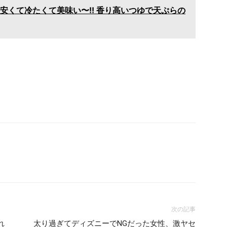
安くて冷たくて美味い〜!! 香り高いつゆで天ぷらの
次の記事
れ
太り過ぎてディズニーでNGだった女性、激ヤセ