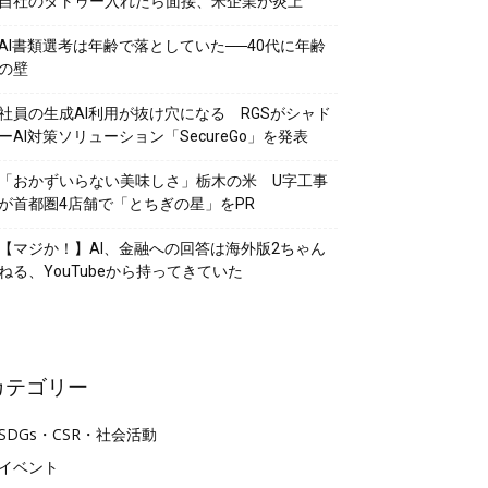
自社のタトゥー入れたら面接、米企業が炎上
AI書類選考は年齢で落としていた──40代に年齢
の壁
社員の生成AI利用が抜け穴になる RGSがシャド
ーAI対策ソリューション「SecureGo」を発表
「おかずいらない美味しさ」栃木の米 U字工事
が首都圏4店舗で「とちぎの星」をPR
【マジか！】AI、金融への回答は海外版2ちゃん
ねる、YouTubeから持ってきていた
カテゴリー
SDGs・CSR・社会活動
イベント