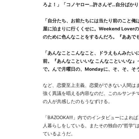
ろよ！」「コノヤロー…許さんぞ…自分ばかり
「自分たち、お前たちには当たり前のこと俺
屋に泊まりに行くくせに。Weekend Lover
のために色んなことをするんだろ。『ああで
「あんなことこんなこと、ドラえもんみたい
前。『あんなこといいな こんなこといいな』って言
で。んで月曜日の、Mondayに、そ、そ、
など、恋愛至上主義、恋愛ができない人間は
強く異議を唱える内容なのだ。このルサンチ
の人が共感したのもうなずける。
「BAZOOKA!!!」内でのインタビューによ
人暮らしをしている。またその独自の“哲学”
ているようだ。