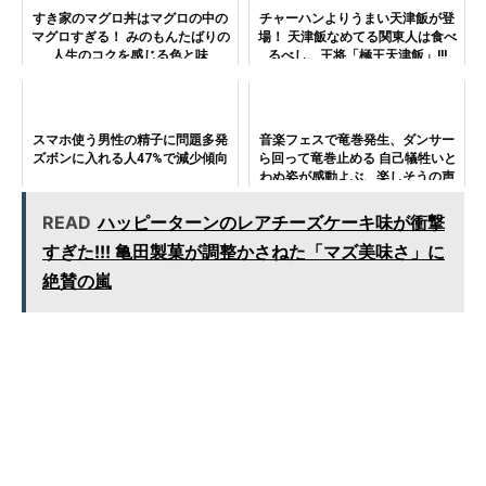
すき家のマグロ丼はマグロの中の
チャーハンよりうまい天津飯が登
マグロすぎる！ みのもんたばりの
場！ 天津飯なめてる関東人は食べ
人生のコクを感じる色と味
るべし、王将「極王天津飯」!!!
スマホ使う男性の精子に問題多発
音楽フェスで竜巻発生、ダンサー
ズボンに入れる人47%で減少傾向
ら回って竜巻止める 自己犠牲いと
わぬ姿が感動よぶ、楽しそうの声
も
READ
ハッピーターンのレアチーズケーキ味が衝撃
すぎた!!! 亀田製菓が調整かさねた「マズ美味さ」に
絶賛の嵐