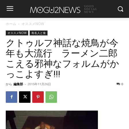
GOOD
SOCIAL
NEWS
ホーム
オススメNOW
オススメNOW
有名人と食
クトゥルフ神話な焼鳥が今
年も大流行 ラーメン二郎
こえる邪神なフォルムがか
っこよすぎ!!!
から
編集部
-
2015年11月26日
0