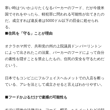
寒い時はついかぶりたくなるパーカーのフード、だが今後米
国でそれをやったら、軽犯罪に問われる可能性が出てきたの
だ。成立すれば違反者は5000ドル以下の罰金に処せられ
る。
■住民を「守る」ことが理由
オクラホマ州で、共和党の州の上院議員ドン·バーリントン
によって出されたこの法案、パーカーのフードによって自分
の素性を隠すことを禁止したもの。住民の安全を守るためだ
という。
日本でもコンビニにフルフェイスヘルメットでの入店を断っ
ている、アレを法として成立させると言えばわかりやすい。
■フードかぶるだけで逮捕の可能性も
すでに現地の法律では、フード、帽子、ヘルメットなどで顔