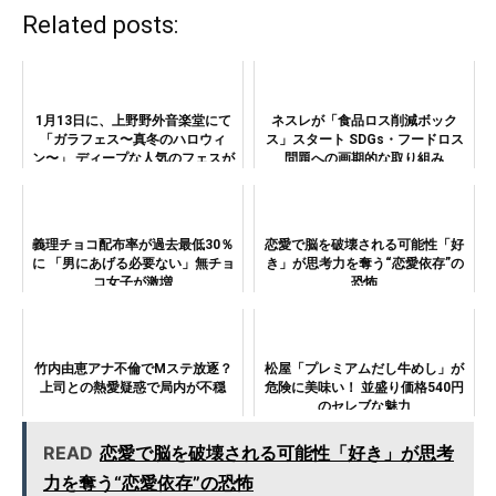
Related posts:
1月13日に、上野野外音楽堂にて
ネスレが「食品ロス削減ボック
「ガラフェス〜真冬のハロウィ
ス」スタート SDGs・フードロス
ン〜」 ディープな人気のフェスが
問題への画期的な取り組み
新春開催
義理チョコ配布率が過去最低30％
恋愛で脳を破壊される可能性「好
に 「男にあげる必要ない」無チョ
き」が思考力を奪う“恋愛依存”の
コ女子が激増
恐怖
竹内由恵アナ不倫でMステ放逐？
松屋「プレミアムだし牛めし」が
上司との熱愛疑惑で局内が不穏
危険に美味い！ 並盛り価格540円
のセレブな魅力
READ
恋愛で脳を破壊される可能性「好き」が思考
力を奪う“恋愛依存”の恐怖