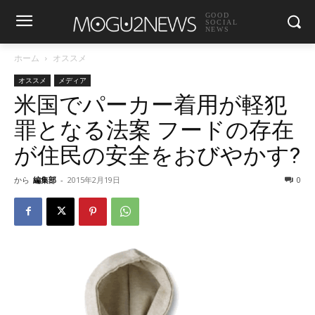
GOOD
SOCIAL
NEWS
ホーム
オススメ
オススメ
メディア
米国でパーカー着用が軽犯
罪となる法案 フードの存在
が住民の安全をおびやかす?
から
編集部
-
2015年2月19日
0