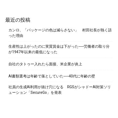
最近の投稿
カンロ、「パッケージの色は減らさない」 村田社長が熱く語
った理由
生産性は上がったのに実質賃金は下がった──労働者の取り分
が1947年以来の最低になった
自社のタトゥー入れたら面接、米企業が炎上
AI書類選考は年齢で落としていた──40代に年齢の壁
社員の生成AI利用が抜け穴になる RGSがシャドーAI対策ソリ
ューション「SecureGo」を発表