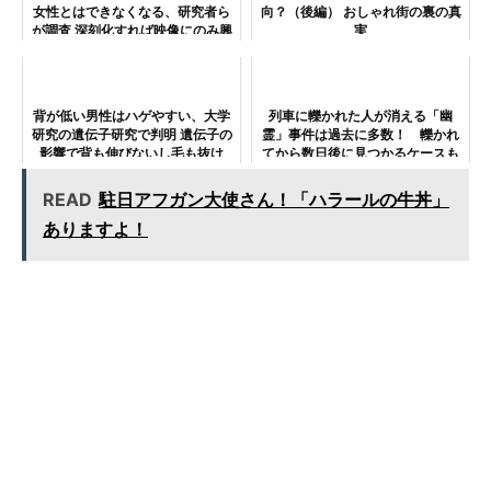
女性とはできなくなる、研究者ら
向？（後編） おしゃれ街の裏の真
が調査 深刻化すれば映像にのみ興
実
奮する事態も
背が低い男性はハゲやすい、大学
列車に轢かれた人が消える「幽
研究の遺伝子研究で判明 遺伝子の
霊」事件は過去に多数！ 轢かれ
影響で背も伸びないし毛も抜け
てから数日後に見つかるケースも
る…
READ
駐日アフガン大使さん！「ハラールの牛丼」
ありますよ！