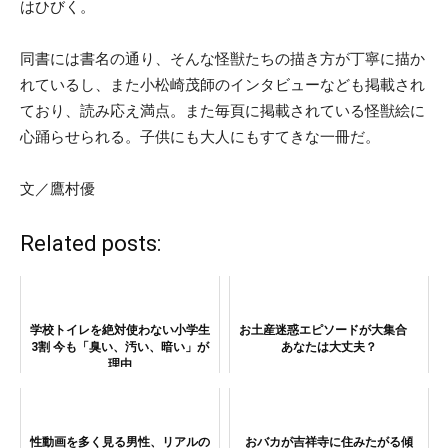
はひびく。
同書には書名の通り、そんな怪獣たちの描き方が丁寧に描か
れているし、また小松崎茂師のインタビューなども掲載され
ており、読み応え満点。また毎頁に掲載されている怪獣絵に
心踊らせられる。子供にも大人にもすてきな一冊だ。
文／鷹村優
Related posts:
学校トイレを絶対使わない小学生
お土産迷惑エピソードが大集合
3割 今も「臭い、汚い、暗い」が
あなたは大丈夫？
理由
性動画を多く見る男性、リアルの
おバカが吉祥寺に住みたがる傾