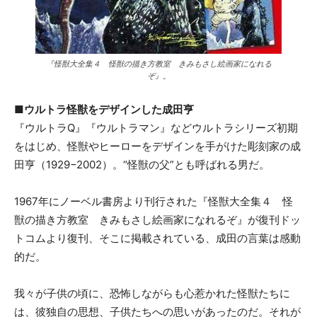
『怪獣大全集４ 怪獣の描き方教室 きみもさし絵画家になれる
ぞ』。
■ウルトラ怪獣をデザインした成田亨
『ウルトラQ』『ウルトラマン』などウルトラシリーズ初期
をはじめ、怪獣やヒーローをデザインを手がけた彫刻家の成
田亨（1929−2002）。“怪獣の父”とも呼ばれる男だ。
1967年にノーベル書房より刊行された『怪獣大全集４ 怪
獣の描き方教室 きみもさし絵画家になれるぞ』が復刊ドッ
トコムより復刊、そこに掲載されている、成田の言葉は感動
的だ。
我々が子供の頃に、恐怖しながらも心惹かれた怪獣たちに
は、彼独自の思想、子供たちへの思いがあったのだ。それが