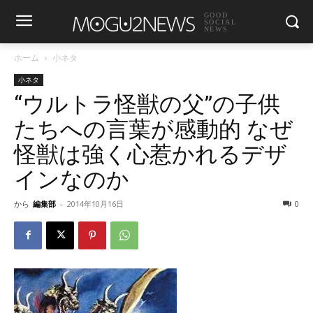
GOOD
SOCIAL
NEWS
ホーム
小ネタ
小ネタ
“ウルトラ怪獣の父”の子供
たちへの言葉が感動的 なぜ
怪獣は強く心惹かれるデザ
インなのか
から
編集部
-
2014年10月16日
0