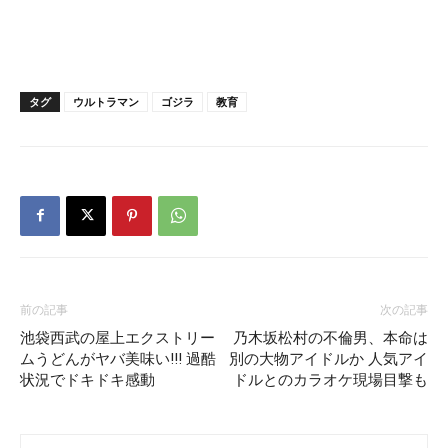
タグ
ウルトラマン
ゴジラ
教育
前の記事
次の記事
池袋西武の屋上エクストリー
乃木坂松村の不倫男、本命は
ムうどんがヤバ美味い!!! 過酷
別の大物アイドルか 人気アイ
状況でドキドキ感動
ドルとのカラオケ現場目撃も