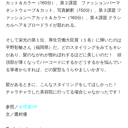
カット＆カラー（160分）、第２課題 ファッションパーマ
ネントウェーブ＆カット、写真解釈（150分）、第３課題 フ
ァッションヘアカット＆カラー（160分）、第４課題 クラシ
カルヘア＆ブロードライが競われる。
そして栄光の第１位、厚生労働大臣賞（１名）に輝いたのは
平野彰敏さん（福岡県）だ。どのスタイリングをみてもキレ
があり、髪のながれが惚れぼれするほどに美しいのだ！ 頭
頂部が薄くなってバーコードにするかどうするかを悩んでい
る筆者からすれば、どの髪型もうらやましいかぎり。
髪があるときに、こんなスタイリングをしてほしかった！
チャラチャラした美容院に行ってる場合じゃなかったです！
参照／
全理連HP
文／鷹村優