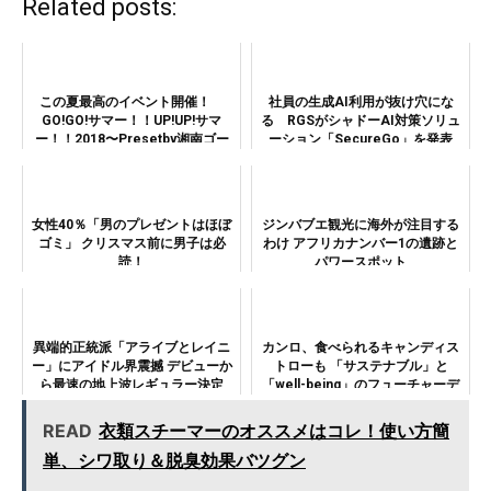
Related posts:
この夏最高のイベント開催！
社員の生成AI利用が抜け穴にな
GO!GO!サマー！！UP!UP!サマ
る RGSがシャドーAI対策ソリュ
ー！！2018〜Presetby湘南ゴー
ーション「SecureGo」を発表
ルドエナジードリンク〜
女性40％「男のプレゼントはほぼ
ジンバブエ観光に海外が注目する
ゴミ」 クリスマス前に男子は必
わけ アフリカナンバー1の遺跡と
読！
パワースポット
異端的正統派「アライブとレイニ
カンロ、食べられるキャンディス
ー」にアイドル界震撼 デビューか
トローも 「サステナブル」と
ら最速の地上波レギュラー決定
「well-being」のフューチャーデ
ザイン事業を発表
READ
衣類スチーマーのオススメはコレ！使い方簡
単、シワ取り＆脱臭効果バツグン