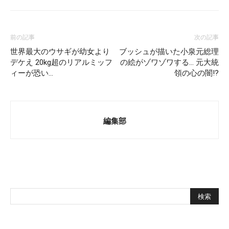
前の記事
次の記事
世界最大のウサギが幼女より
ブッシュが描いた小泉元総理
デケえ 20kg超のリアルミッフ
の絵がゾワゾワする… 元大統
ィーが恐い…
領の心の闇!?
編集部