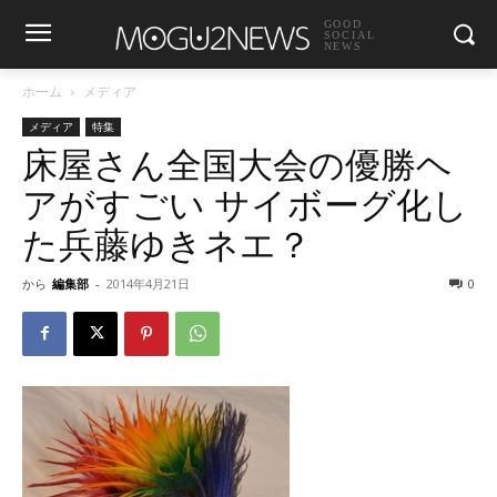
GOOD
SOCIAL
NEWS
ホーム
メディア
メディア
特集
床屋さん全国大会の優勝ヘ
アがすごい サイボーグ化し
た兵藤ゆきネエ？
から
編集部
-
2014年4月21日
0