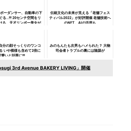
ンボーダンサー、自動車の下
伝統文化の未来が見える「老舗フェス
る…!!! 20センチ空間をリ
ティバル2022」が好評開催 老舗技術へ
ける、天才リンボー美女が
のNFT、AIの活用も
登場
自分の顔そっくりのワンコ
みのもんたも次男もハメられた？ 大物
る いや模様も含めて2倍に
司会者トラブルの裏には陰謀が
可愛いと話題に!!!
 3rd Avenue BAKERY LIVING」開催