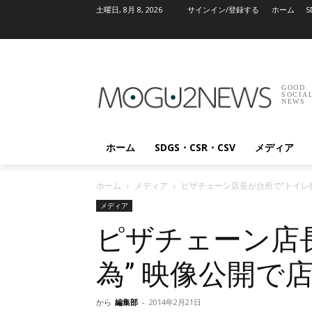
土曜日, 8月 8, 2026
サインイン/登録する
ホーム
S
GOOD
SOCIA
NEWS
ホーム
SDGS・CSR・CSV
メディア
ホーム
メディア
ピザチェーン店長が台所で“トイレ
メディア
ピザチェーン店
為” 映像公開で
から
編集部
-
2014年2月21日