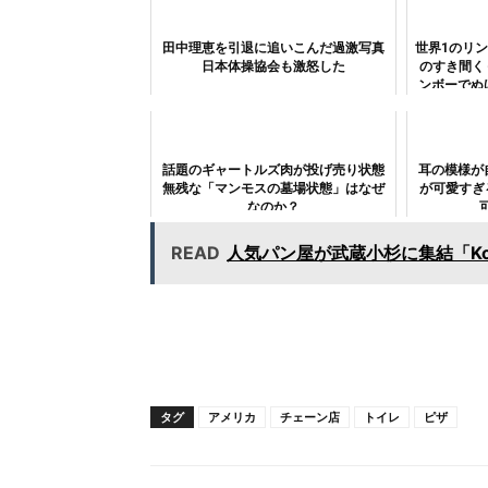
田中理恵を引退に追いこんだ過激写真
世界1のリ
日本体操協会も激怒した
のすき間くぐ
ンボーでぬ
話題のギャートルズ肉が投げ売り状態
耳の模様が
無残な「マンモスの墓場状態」はなぜ
が可愛すぎ
なのか？
READ
人気パン屋が武蔵小杉に集結「Kosugi
タグ
アメリカ
チェーン店
トイレ
ピザ