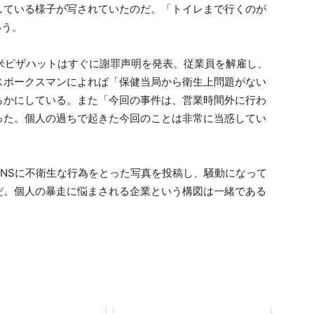
している様子が写されていたのだ。「トイレまで行くのが
いう。
、米ピザハットはすぐに謝罪声明を発表。従業員を解雇し、
スポークスマンによれば「保健当局から衛生上問題がない
らかにしている。また「今回の事件は、営業時間外に行わ
った。個人の過ちで起きた今回のことは非常に当惑してい
NSに不衛生な行為をとった写真を投稿し、騒動になって
だ。個人の暴走に悩まされる企業という構図は一緒である