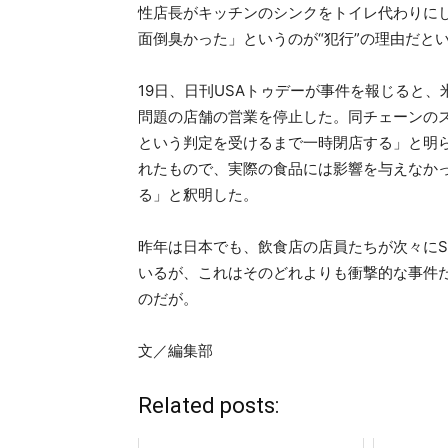
性店長がキッチンのシンクをトイレ代わりに
面倒臭かった」というのが“犯行”の理由だと
19日、日刊USAトゥデーが事件を報じると
問題の店舗の営業を停止した。同チェーンの
という判定を受けるまで一時閉店する」と明
れたもので、実際の食品には影響を与えなか
る」と釈明した。
昨年は日本でも、飲食店の店員たちが次々にS
いるが、これはそのどれよりも衝撃的な事件
のだが。
文／編集部
Related posts: