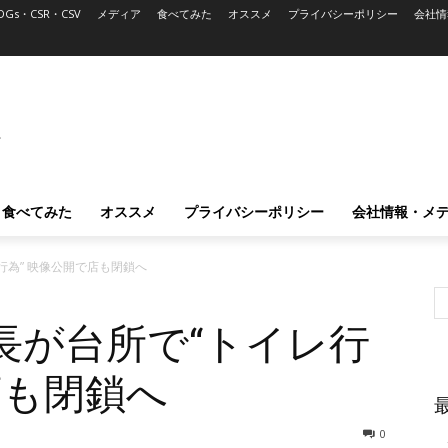
DGs・CSR・CSV
メディア
食べてみた
オススメ
プライバシーポリシー
会社情
L
食べてみた
オススメ
プライバシーポリシー
会社情報・メ
行為” 映像公開で店も閉鎖へ
長が台所で“トイレ行
店も閉鎖へ
0