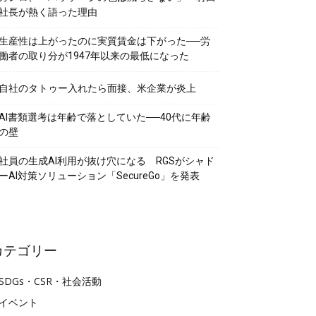
社長が熱く語った理由
生産性は上がったのに実質賃金は下がった──労
働者の取り分が1947年以来の最低になった
自社のタトゥー入れたら面接、米企業が炎上
AI書類選考は年齢で落としていた──40代に年齢
の壁
社員の生成AI利用が抜け穴になる RGSがシャド
ーAI対策ソリューション「SecureGo」を発表
カテゴリー
SDGs・CSR・社会活動
イベント